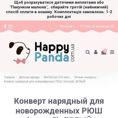
Щоб розрахуватися дитячими виплатами або
"Пакунком малюка",
обирайте третій (найнижчий)
спосіб оплати в кошику. Комплектація замовлень: 1-2
робочих дні
Русский
Список желаний (
0
)
0
Главная
Детская одежда
МАЛЫШИ (0-6 мес)
Летние конверты
Конверт нарядный для новорожденных РЮШ (летний), БЕЛЫЙ
Конверт нарядный для
новорожденных РЮШ