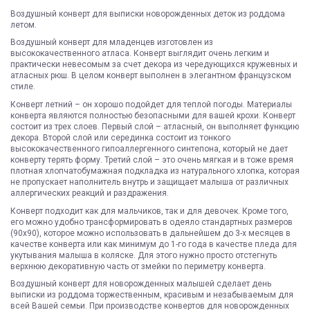
Воздушный конверт для выписки новорожденных деток из роддома
летом.
Воздушный конверт для младенцев изготовлен из
высококачественного атласа. Конверт выглядит очень легким и
практически невесомым за счет декора из чередующихся кружевных и
атласных рюш. В целом конверт выполнен в элегантном французском
стиле.
Конверт летний – он хорошо подойдет для теплой погоды. Материалы
конверта являются полностью безопасными для вашей крохи. Конверт
состоит из трех слоев. Первый слой – атласный, он выполняет функцию
декора. Второй слой или серединка состоит из тонкого
высококачественного гипоаллергенного синтепона, который не дает
конверту терять форму. Третий слой – это очень мягкая и в тоже время
плотная хлопчатобумажная подкладка из натурального хлопка, которая
не пропускает наполнитель внутрь и защищает малыша от различных
аллергических реакций и раздражения.
Конверт подходит как для мальчиков, так и для девочек. Кроме того,
его можно удобно трансформировать в одеяло стандартных размеров
(90х90), которое можно использовать в дальнейшем до 3-х месяцев в
качестве конверта или как минимум до 1-го года в качестве пледа для
укутывания малыша в коляске. Для этого нужно просто отстегнуть
верхнюю декоративную часть от змейки по периметру конверта.
Воздушный конверт для новорожденных малышей сделает день
выписки из роддома торжественным, красивым и незабываемым для
всей Вашей семьи. При производстве конвертов для новорожденных