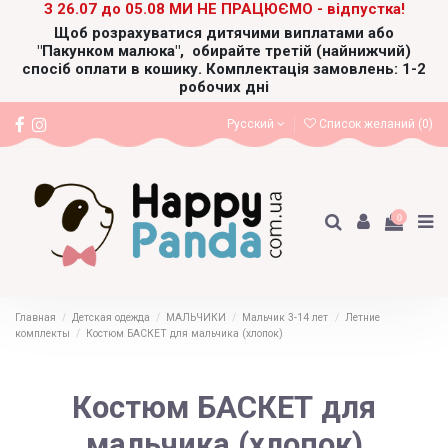
З 26.07 до 05.08 МИ НЕ ПРАЦЮЄМО - відпустка!
Щоб розрахуватися дитячими виплатами або
"Пакунком малюка",
обирайте третій (найнижчий)
спосіб оплати в кошику. Комплектація замовлень: 1-2
робочих дні
Русский
Список желаний (
0
)
0
Главная
Детская одежда
МАЛЬЧИКИ
Мальчик 3-14 лет
Летние
комплекты
Костюм БАСКЕТ для мальчика (хлопок)
Костюм БАСКЕТ для
мальчика (хлопок)