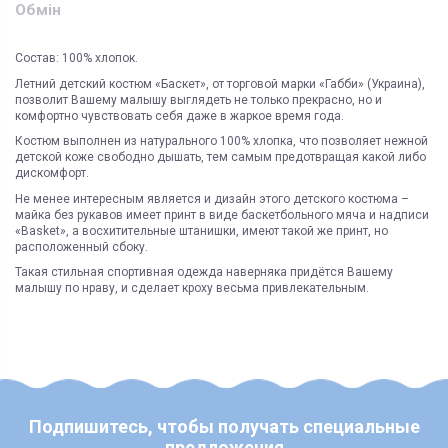
Обмін
Состав: 100% хлопок.
Летний детский костюм «Баскет», от торговой марки «Габби» (Украина),
позволит Вашему малышу выглядеть не только прекрасно, но и
комфортно чувствовать себя даже в жаркое время года.
Костюм выполнен из натурального 100% хлопка, что позволяет нежной
детской коже свободно дышать, тем самым предотвращая какой либо
дискомфорт.
Не менее интересным является и дизайн этого детского костюма –
майка без рукавов имеет принт в виде баскетбольного мяча и надписи
«Basket», а восхитительные штанишки, имеют такой же принт, но
расположенный сбоку.
Такая стильная спортивная одежда наверняка придётся Вашему
малышу по нраву, и сделает кроху весьма привлекательным.
ЯК ЗАМОВИТИ? ЧИ Є ДОСТАВКА ПО УКРАІНІ?
ВАЖЛИВО:
Доставка курьером
Киев
Не всі категорії товарів, придбаних на нашому сайті
Доставка по Україні відбувається виключно ТК "Нова Пошта"
і може
підлягають поверненню та обміну!
бути здійснена, як на відділення (або поштомат), так і на адресу
Склад
Киев
Пунктом 9.5. Оферти встановлено, що обміну та/або
Під час оформлення замовлення оберіть потрібний варіант
Наличие
100% актуально
поверненню НЕ ПІДЛЯГАЮТЬ наступні категоріі товарів
Укрпоштою відправок наразі НЕ здійснюємо!
Продавця:
Возможность самовывоза
да
- аксесуари для дитячих візочків та автокрісел, в тому числі:
ЧИ Є БЕЗКОШТОВНА ДОСТАВКА?
Подпишитесь, чтобы получать специальные
Доставка по Украине
Новая почта
козирки, матрасики, вкладиші, простинки та подушки;
Безкоштовна доставка по Україні можлива виключно у відділення ТК
предложения