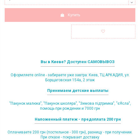
Купить
Вы в Киеве? Доступен САМОВЫВОЗ
Оформляете online - забираете уже завтра: Киев, ТЦ АРКАДИЯ, ул.
Борщаговская 154а, 2 этаж
Принимаем детские выплаты
"Пакунок малюка", "Пакунок школяра", "Зимова підтримка", "єЯсла",
помощь при рождении и 7000 грн
Наложенный платеж - предоплата 200 грн
Оплачиваете 200 грн (постельное - 300 грн), разницу - при получении.
При отказе - покрывает доставку