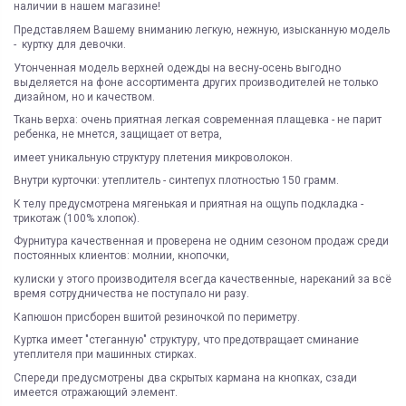
наличии в нашем магазине!
Представляем Вашему вниманию легкую, нежную, изысканную модель
- куртку для девочки.
Утонченная модель верхней одежды на весну-осень выгодно
выделяется на фоне ассортимента других производителей не только
дизайном, но и качеством.
Ткань верха: очень приятная легкая современная плащевка - не парит
ребенка, не мнется, защищает от ветра,
имеет уникальную структуру плетения микроволокон.
Внутри курточки: утеплитель - синтепух плотностью 150 грамм.
К телу предусмотрена мягенькая и приятная на ощупь подкладка -
трикотаж (100% хлопок).
Фурнитура качественная и проверена не одним сезоном продаж среди
постоянных клиентов: молнии, кнопочки,
кулиски у этого производителя всегда качественные, нареканий за всё
время сотрудничества не поступало ни разу.
Капюшон присборен вшитой резиночкой по периметру.
Куртка имеет "стеганную" структуру, что предотвращает сминание
утеплителя при машинных стирках.
Спереди предусмотрены два скрытых кармана на кнопках, сзади
имеется отражающий элемент.