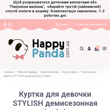
Щоб розрахуватися дитячими виплатами або
"Пакунком малюка",
обирайте третій (найнижчий)
спосіб оплати в кошику. Комплектація замовлень: 1-2
робочих дні
Русский
Список желаний (
0
)
0
Главная
Верхняя одежда
Демисезонная
Куртки деми
Куртка для
девочки STYLISH демисезонная (кофе)
Куртка для девочки
STYLISH демисезонная