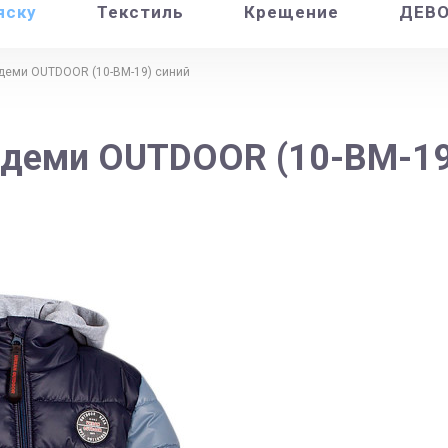
яску
Текстиль
Крещение
ДЕВ
 деми OUTDOOR (10-ВМ-19) синий
 деми OUTDOOR (10-ВМ-19