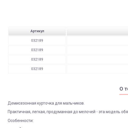
Артикул
032189
032189
032189
032189
О т
Демисезонная курточка для мальчиков.
Практичная, легкая, продуманная до мелочей - эта модель об
Особенности: