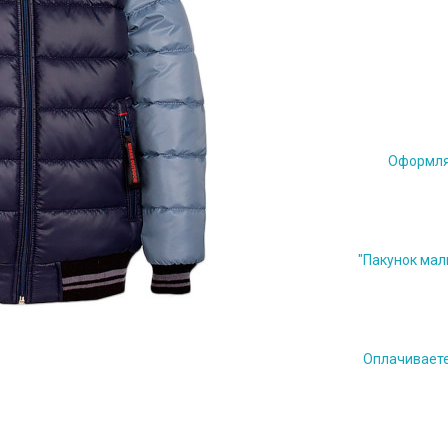
Оформляе
"Пакунок мал
Оплачиваете 