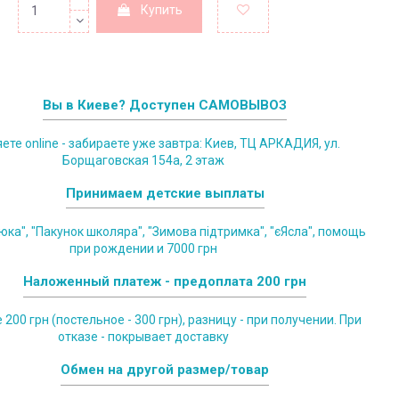
Купить
Вы в Киеве? Доступен САМОВЫВОЗ
те online - забираете уже завтра: Киев, ТЦ АРКАДИЯ, ул.
Борщаговская 154а, 2 этаж
Принимаем детские выплаты
юка", "Пакунок школяра", "Зимова підтримка", "єЯсла", помощь
при рождении и 7000 грн
Наложенный платеж - предоплата 200 грн
200 грн (постельное - 300 грн), разницу - при получении. При
отказе - покрывает доставку
Обмен на другой размер/товар