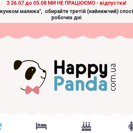
З 26.07 до 05.08 МИ НЕ ПРАЦЮЄМО - відпустка!
акунком малюка",
обирайте третій (найнижчий) спос
робочих дні