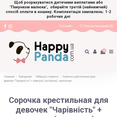
Щоб розрахуватися дитячими виплатами або
"Пакунком малюка",
обирайте третій (найнижчий)
спосіб оплати в кошику. Комплектація замовлень: 1-2
робочих дні
Русский
Список желаний (
0
)
0
Главная
Крещение
Рубашки, сорочки
Сорочка крестильная для
девочек "Чарівність" + повязка (интерлок), молочная
Сорочка крестильная для
девочек "Чарівність" +