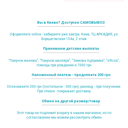
Вы в Киеве? Доступен САМОВЫВОЗ
Оформляете online - забираете уже завтра: Киев, ТЦ АРКАДИЯ, ул.
Борщаговская 154а, 2 этаж
Принимаем детские выплаты
"Пакунок малюка", "Пакунок школяра", "Зимова підтримка", "єЯсла",
помощь при рождении и 7000 грн
Наложенный платеж - предоплата 200 грн
Оплачиваете 200 грн (постельное - 300 грн), разницу - при получении.
При отказе - покрывает доставку
Обмен на другой размер/товар
Этот товар не подлежит возрату в нашем магазине, но по
согласованию мы можем рассмотреть обмен