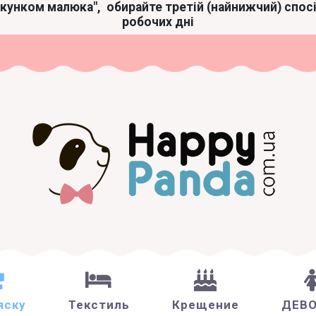
акунком малюка",
обирайте третій (найнижчий) спос
робочих дні
яску
Текстиль
Крещение
ДЕВ