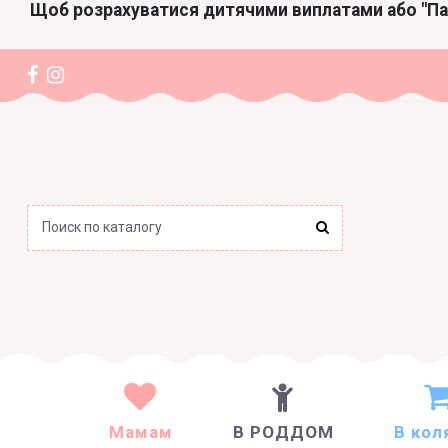
Щоб розрахуватися дитячими виплатами або "П
Мамам
В РОДДОМ
В кол