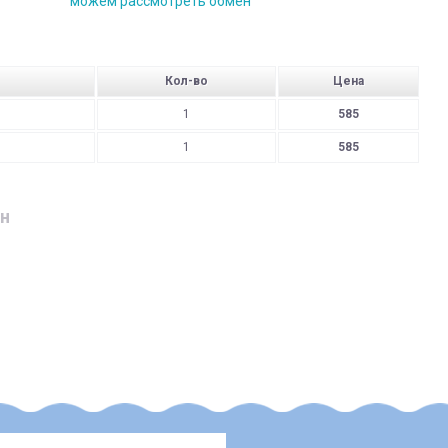
можем рассмотреть обмен
Кол-во
Цена
1
585
1
585
н
дресу
родавця:
ушки;