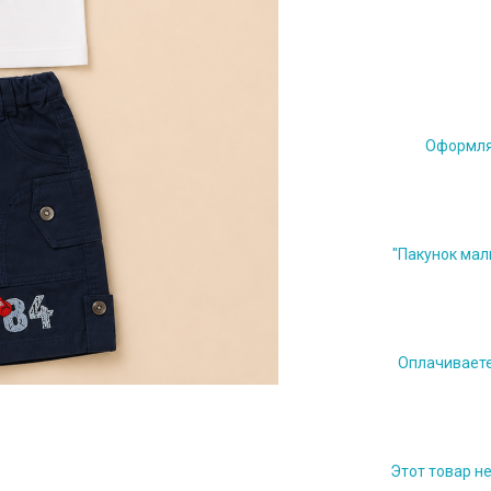
Оформляе
"Пакунок мал
Оплачиваете 
Этот товар н