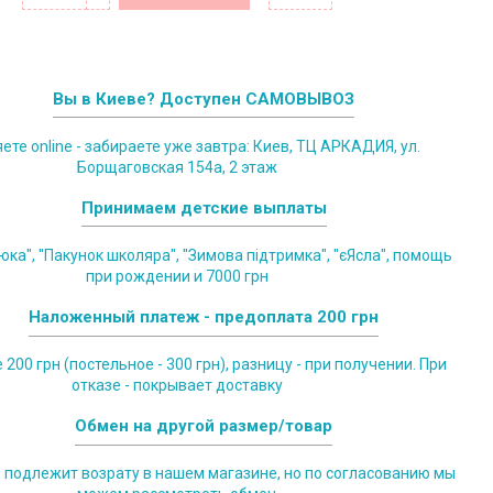
Вы в Киеве? Доступен САМОВЫВОЗ
те online - забираете уже завтра: Киев, ТЦ АРКАДИЯ, ул.
Борщаговская 154а, 2 этаж
Принимаем детские выплаты
юка", "Пакунок школяра", "Зимова підтримка", "єЯсла", помощь
при рождении и 7000 грн
Наложенный платеж - предоплата 200 грн
200 грн (постельное - 300 грн), разницу - при получении. При
отказе - покрывает доставку
Обмен на другой размер/товар
е подлежит возрату в нашем магазине, но по согласованию мы