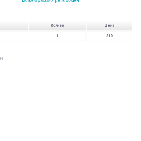
можем рассмотреть обмен
Кол-во
Цена
1
210
н
дресу