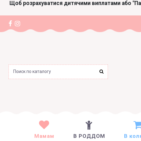
Щоб розрахуватися дитячими виплатами або "П
Мамам
В РОДДОМ
В кол