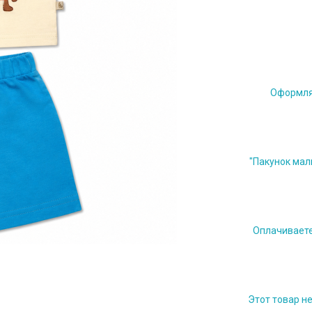
Оформляе
"Пакунок мал
Оплачиваете 
Этот товар н