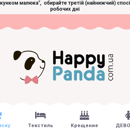
акунком малюка",
обирайте третій (найнижчий) спос
робочих дні
яску
Текстиль
Крещение
ДЕВ