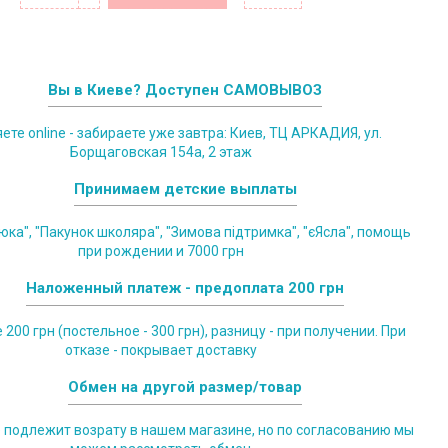
Вы в Киеве? Доступен САМОВЫВОЗ
те online - забираете уже завтра: Киев, ТЦ АРКАДИЯ, ул.
Борщаговская 154а, 2 этаж
Принимаем детские выплаты
юка", "Пакунок школяра", "Зимова підтримка", "єЯсла", помощь
при рождении и 7000 грн
Наложенный платеж - предоплата 200 грн
200 грн (постельное - 300 грн), разницу - при получении. При
отказе - покрывает доставку
Обмен на другой размер/товар
е подлежит возрату в нашем магазине, но по согласованию мы