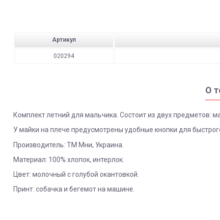
Артикул
020294
О т
Комплект летний для мальчика. Состоит из двух предметов: ма
У майки на плече предусмотрены удобные кнопки для быстрог
Производитель: ТМ Мни, Украина.
Материал: 100% хлопок, интерлок.
Цвет: молочный с голубой окантовкой.
Принт: собачка и бегемот на машине.
ЯК ЗАМОВИТИ? ЧИ Є ДОСТАВКА ПО УКРАІНІ?
ВАЖЛИВО:
Возможность самовывоза
Не всі категорії товарів, придбаних на нашому сайті 
Доставка по Україні відбувається виключно ТК "Нова Пошта