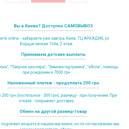
Вы в Киеве? Доступен САМОВЫВОЗ
те online - забираете уже завтра: Киев, ТЦ АРКАДИЯ, ул.
Борщаговская 154а, 2 этаж
Принимаем детские выплаты
юка", "Пакунок школяра", "Зимова підтримка", "єЯсла", помощь
при рождении и 7000 грн
Наложенный платеж - предоплата 200 грн
200 грн (постельное - 300 грн), разницу - при получении. При
отказе - покрывает доставку
Обмен на другой размер/товар
е подлежит возрату в нашем магазине, но по согласованию мы