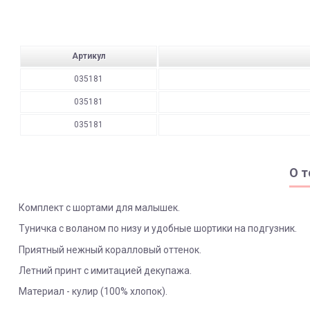
Артикул
035181
035181
035181
О т
Комплект с шортами для малышек.
Туничка с воланом по низу и удобные шортики на подгузник.
Приятный нежный коралловый оттенок.
Летний принт с имитацией декупажа.
Материал - кулир (100% хлопок).
ЯК ЗАМОВИТИ? ЧИ Є ДОСТАВКА ПО УКРАІНІ?
ВАЖЛИВО: