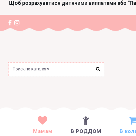
Щоб розрахуватися дитячими виплатами або "П
Мамам
В РОДДОМ
В кол