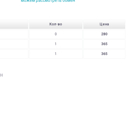
можем рассмотреть обмен
Кол-во
Цена
0
280
1
365
1
365
н