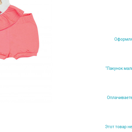
Оформляе
"Пакунок мал
Оплачиваете 
Этот товар н