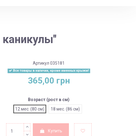
 каникулы"
Артикул
035181
Все товары в наличии, кроме именных крыжм!
365,00 грн
Возраст (рост в см)
12 мес. (80 см)
18 мес. (86 см)
Купить