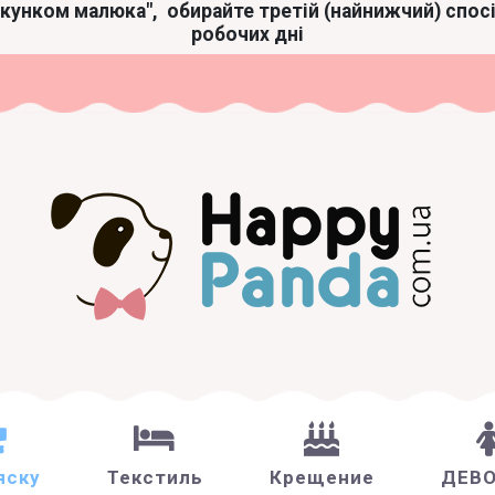
акунком малюка",
обирайте третій (найнижчий) спос
робочих дні
яску
Текстиль
Крещение
ДЕВ