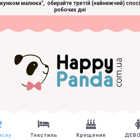
акунком малюка",
обирайте третій (найнижчий) спос
робочих дні
яску
Текстиль
Крещение
ДЕВ