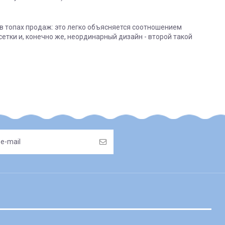
в топах продаж: это легко объясняется соотношением
тки и, конечно же, неординарный дизайн - второй такой
дресу
родавця:
ушки;
0 грн
(не розповсюджується на післяплату та адресну
ьною чи комбінованою овчиною, флісові та/або хутряні