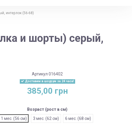
й, интерлок (56-68)
лка и шорты) серый,
Артикул
016402
Доставим в шоурум за 24 часа!
385,00 грн
Возраст (рост в см)
1 мес. (56 см)
3 мес. (62 см)
6 мес. (68 см)