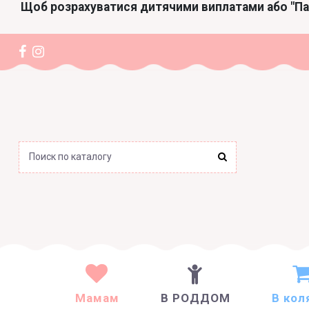
Щоб розрахуватися дитячими виплатами або "П
Мамам
В РОДДОМ
В кол