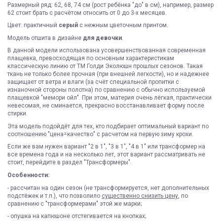
Размерный ряд: 62, 68, 74 см (рост ребёнка "до" в см), например, размер
62 стоит брать с расчётом относить от 0 до 3-х месяцев.
Цвет: практичный
серый
с нежным цветочным принтом.
Модель отшита в дизайне
для девочки
.
В данной модели использована усовершенствованная современная
плащевка, превосходящая по основным характеристикам
классическую линию от ТМ Голди Эколюшн прошлых сезонов. Такая
ткань не только более прочная (при внешней легкости), но и надежнее
защищает от ветра и влаги (за счёт специальной пропитки с
изнаночной стороны полотна) по сравнению с обычно используемой
плащевкой "мемори ойл". При этом, материя очень лёгкая, практически
невесомая, не сминается, прекрасно восстанавливает форму после
стирки.
Эта модель подойдёт для тех, кто подбирает оптимальный вариант по
соотношению "цена=качество" с расчетом на первую зиму крохи.
Если же вам нужен вариант "2 в 1", "3 в 1", "4 в 1" или трансформер на
все времена года и на несколько лет, этот вариант рассматривать не
стоит, перейдите в раздел
"Трансформеры"
.
Особенности:
- рассчитан на один сезон (не трансформируется, нет дополнительных
подстёжек и т.п.), что позволило
существенно снизить цену
, по
сравнению с "трансформерами" этой же марки;
- опушка на капюшоне отстегивается на кнопках;