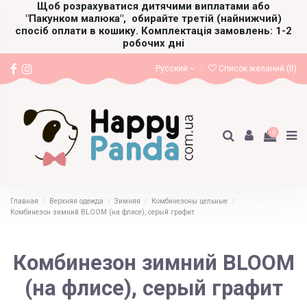
Щоб розрахуватися дитячими виплатами або
"Пакунком малюка",
обирайте третій (найнижчий)
спосіб оплати в кошику. Комплектація замовлень: 1-2
робочих дні
Русский
Список желаний (
0
)
0
Главная
Верхняя одежда
Зимняя
Комбинезоны цельные
Комбинезон зимний BLOOM (на флисе), серый графит
Комбинезон зимний BLOOM
(на флисе), серый графит