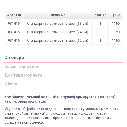
Артикул
Название
Кол-во
Цена
031416
Стандартные размеры: 6 мес. (68 см)
1
1190
031416
Стандартные размеры: 9 мес. (74 см)
0
1190
031416
Стандартные размеры: 3 мес. (62 см)
1
1190
О товаре
Характеристики
Доставка/оплата
Обмін
Комбинезон зимний цельный (не трансформируется в конверт)
на флисовом подкладе.
Модели этой фабрики всегда очень популярны у молодых мамочек и
буквально "разлетаются" с приходом первых холодов, т.к. все
коллекции отшиваются лимитировано ограниченным выпуском и
больше не повторяются.