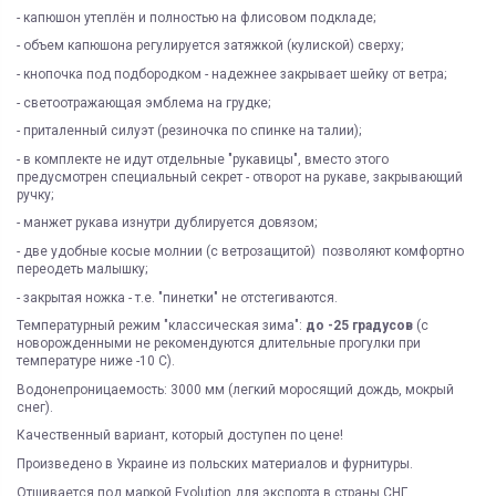
- капюшон утеплён и полностью на флисовом подкладе;
- объем капюшона регулируется затяжкой (кулиской) сверху;
- кнопочка под подбородком - надежнее закрывает шейку от ветра;
- светоотражающая эмблема на грудке;
- приталенный силуэт (резиночка по спинке на талии);
- в комплекте не идут отдельные "рукавицы", вместо этого
предусмотрен специальный секрет - отворот на рукаве, закрывающий
ручку;
- манжет рукава изнутри дублируется довязом;
- две удобные косые молнии (с ветрозащитой) позволяют комфортно
переодеть малышку;
- закрытая ножка - т.е. "пинетки" не отстегиваются.
Температурный режим "классическая зима":
до -25 градусов
(с
новорожденными не рекомендуются длительные прогулки при
температуре ниже -10 С).
Водонепроницаемость: 3000 мм (легкий моросящий дождь, мокрый
снег).
Качественный вариант, который доступен по цене!
Произведено в Украине из польских материалов и фурнитуры.
Отшивается под маркой Evolution для экспорта в страны СНГ,