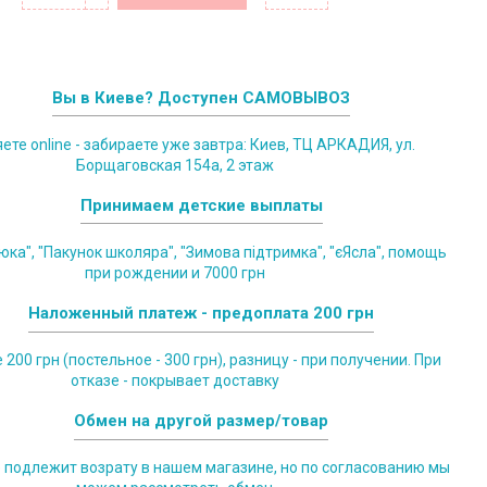
Вы в Киеве? Доступен САМОВЫВОЗ
те online - забираете уже завтра: Киев, ТЦ АРКАДИЯ, ул.
Борщаговская 154а, 2 этаж
Принимаем детские выплаты
юка", "Пакунок школяра", "Зимова підтримка", "єЯсла", помощь
при рождении и 7000 грн
Наложенный платеж - предоплата 200 грн
200 грн (постельное - 300 грн), разницу - при получении. При
отказе - покрывает доставку
Обмен на другой размер/товар
е подлежит возрату в нашем магазине, но по согласованию мы