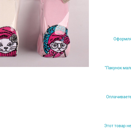
Оформляе
"Пакунок мал
Оплачиваете 
Этот товар н