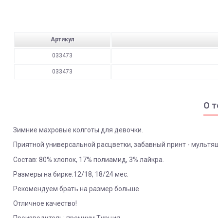
Артикул
033473
033473
О т
Зимние махровые колготы для девочки.
Приятной универсальной расцветки, забавный принт - мультя
Состав: 80% хлопок, 17% полиамид, 3% лайкра.
Размеры на бирке:12/18, 18/24 мес.
Рекомендуем брать на размер больше.
Отличное качество!