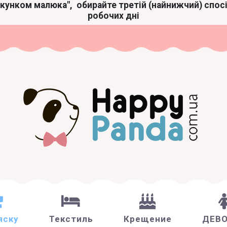
акунком малюка",
обирайте третій (найнижчий) спос
робочих дні
яску
Текстиль
Крещение
ДЕВ