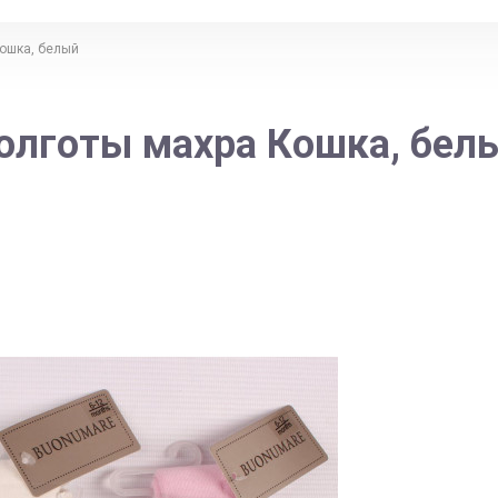
ошка, белый
олготы махра Кошка, бел