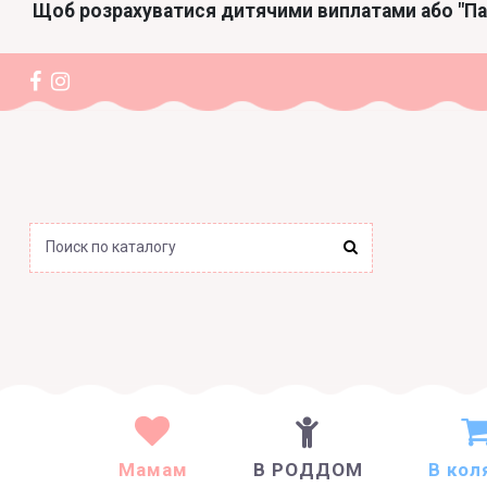
Щоб розрахуватися дитячими виплатами або "П
Мамам
В РОДДОМ
В кол