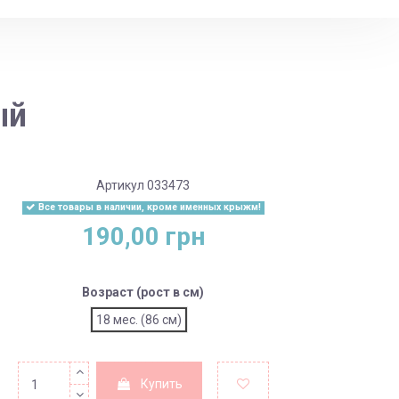
ый
Артикул
033473
Все товары в наличии, кроме именных крыжм!
190,00 грн
Возраст (рост в см)
18 мес. (86 см)
Купить