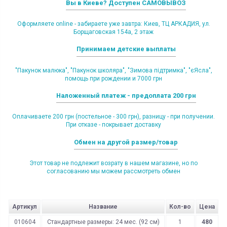
Вы в Киеве? Доступен САМОВЫВОЗ
Оформляете online - забираете уже завтра: Киев, ТЦ АРКАДИЯ, ул.
Борщаговская 154а, 2 этаж
Принимаем детские выплаты
"Пакунок малюка", "Пакунок школяра", "Зимова підтримка", "єЯсла",
помощь при рождении и 7000 грн
Наложенный платеж - предоплата 200 грн
Оплачиваете 200 грн (постельное - 300 грн), разницу - при получении.
При отказе - покрывает доставку
Обмен на другой размер/товар
Этот товар не подлежит возрату в нашем магазине, но по
согласованию мы можем рассмотреть обмен
Артикул
Название
Кол-во
Цена
010604
Стандартные размеры: 24 мес. (92 см)
1
480