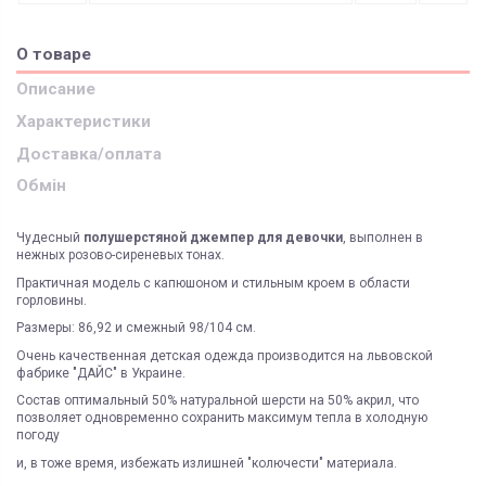
О товаре
Описание
Характеристики
Доставка/оплата
Обмін
Чудесный
полушерстяной джемпер для девочки
, выполнен в
нежных розово-сиреневых тонах.
Практичная модель с капюшоном и стильным кроем в области
горловины.
Размеры: 86,92 и смежный 98/104 см.
Очень качественная детская одежда производится на львовской
фабрике "ДАЙС" в Украине.
Состав оптимальный 50% натуральной шерсти на 50% акрил, что
позволяет одновременно сохранить максимум тепла в холодную
погоду
и, в тоже время, избежать излишней "колючести" материала.