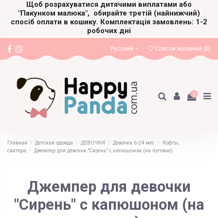
Щоб розрахуватися дитячими виплатами або
"Пакунком малюка",
обирайте третій (найнижчий)
спосіб оплати в кошику. Комплектація замовлень: 1-2
робочих дні
Русский
Список желаний (
0
)
0
Главная
Детская одежда
ДЕВОЧКИ
Девочка 6-24 мес
Кофты,
свитера
Джемпер для девочки "Сирень" с капюшоном (на пуговке)
Джемпер для девочки
"Сирень" с капюшоном (на