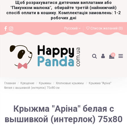
Щоб розрахуватися дитячими виплатами або
"Пакунком малюка",
обирайте третій (найнижчий)
спосіб оплати в кошику. Комплектація замовлень: 1-2
робочих дні
Русский
Список желаний (
0
)
0
Главная
Крещение
Крыжмы
Хлопковые крыжмы
Крыжма "Аріна"
белая с вышивкой (интерлок) 75х80 см
Крыжма "Аріна" белая с
вышивкой (интерлок) 75х80