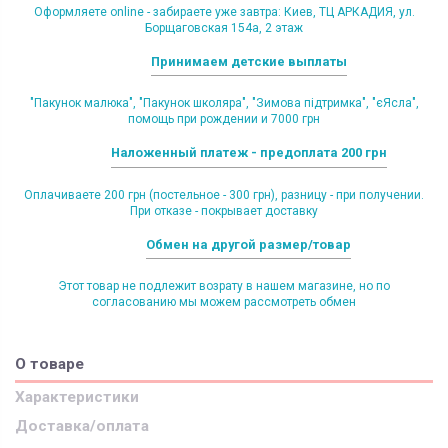
Оформляете online - забираете уже завтра: Киев, ТЦ АРКАДИЯ, ул.
Борщаговская 154а, 2 этаж
Принимаем детские выплаты
"Пакунок малюка", "Пакунок школяра", "Зимова підтримка", "єЯсла",
помощь при рождении и 7000 грн
Наложенный платеж - предоплата 200 грн
Оплачиваете 200 грн (постельное - 300 грн), разницу - при получении.
При отказе - покрывает доставку
Обмен на другой размер/товар
Этот товар не подлежит возрату в нашем магазине, но по
согласованию мы можем рассмотреть обмен
О товаре
Характеристики
Доставка/оплата