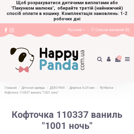
Щоб розрахуватися дитячими виплатами або
"Пакунком малюка",
обирайте третій (найнижчий)
спосіб оплати в кошику. Комплектація замовлень: 1-2
робочих дні
Русский
Список желаний (
0
)
0
Главная
Детская одежда
ДЕВОЧКИ
Девочка 6-24 мес
Футболки
Кофточка 110337 ваниль "1001 ночь"
Кофточка 110337 ваниль
"1001 ночь"