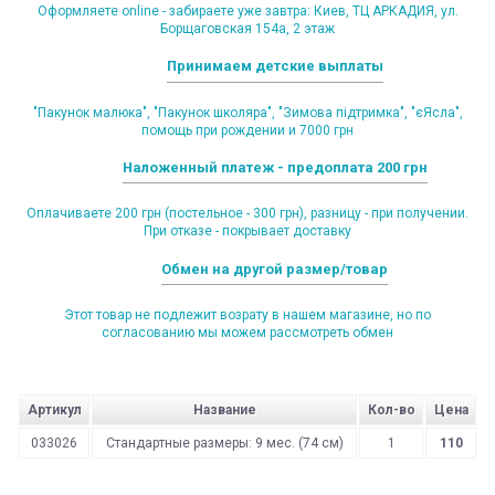
Оформляете online - забираете уже завтра: Киев, ТЦ АРКАДИЯ, ул.
Борщаговская 154а, 2 этаж
Принимаем детские выплаты
"Пакунок малюка", "Пакунок школяра", "Зимова підтримка", "єЯсла",
помощь при рождении и 7000 грн
Наложенный платеж - предоплата 200 грн
Оплачиваете 200 грн (постельное - 300 грн), разницу - при получении.
При отказе - покрывает доставку
Обмен на другой размер/товар
Этот товар не подлежит возрату в нашем магазине, но по
согласованию мы можем рассмотреть обмен
Артикул
Название
Кол-во
Цена
033026
Стандартные размеры: 9 мес. (74 см)
1
110