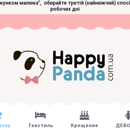
акунком малюка",
обирайте третій (найнижчий) спос
робочих дні
яску
Текстиль
Крещение
ДЕВ