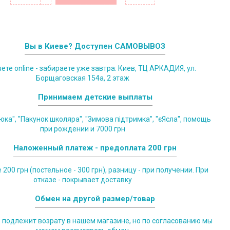
Вы в Киеве? Доступен САМОВЫВОЗ
те online - забираете уже завтра: Киев, ТЦ АРКАДИЯ, ул.
Борщаговская 154а, 2 этаж
Принимаем детские выплаты
юка", "Пакунок школяра", "Зимова підтримка", "єЯсла", помощь
при рождении и 7000 грн
Наложенный платеж - предоплата 200 грн
200 грн (постельное - 300 грн), разницу - при получении. При
отказе - покрывает доставку
Обмен на другой размер/товар
е подлежит возрату в нашем магазине, но по согласованию мы