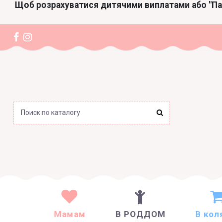
Щоб розрахуватися дитячими виплатами або "П
Мамам
В РОДДОМ
В кол