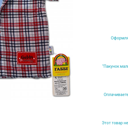
Оформляе
"Пакунок мал
Оплачиваете 
Этот товар н