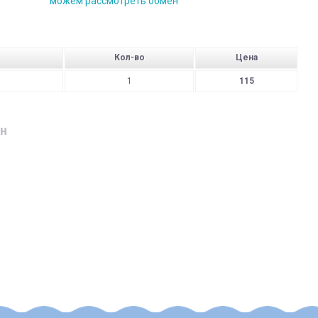
можем рассмотреть обмен
Кол-во
Цена
1
115
н
дресу
родавця:
ушки;