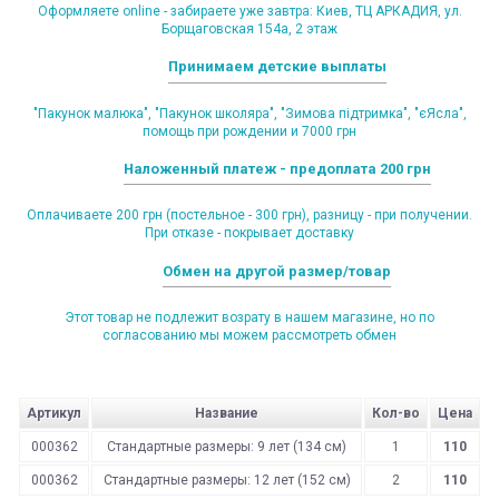
Оформляете online - забираете уже завтра: Киев, ТЦ АРКАДИЯ, ул.
Борщаговская 154а, 2 этаж
Принимаем детские выплаты
"Пакунок малюка", "Пакунок школяра", "Зимова підтримка", "єЯсла",
помощь при рождении и 7000 грн
Наложенный платеж - предоплата 200 грн
Оплачиваете 200 грн (постельное - 300 грн), разницу - при получении.
При отказе - покрывает доставку
Обмен на другой размер/товар
Этот товар не подлежит возрату в нашем магазине, но по
согласованию мы можем рассмотреть обмен
Артикул
Название
Кол-во
Цена
000362
Стандартные размеры: 9 лет (134 см)
1
110
000362
Стандартные размеры: 12 лет (152 см)
2
110