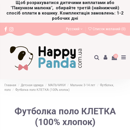
Щоб розрахуватися дитячими виплатами або
"Пакунком малюка",
обирайте третій (найнижчий)
спосіб оплати в кошику. Комплектація замовлень: 1-2
робочих дні
Русский
Список желаний (
0
)
0
Главная
Детская одежда
МАЛЬЧИКИ
Мальчик 3-14 лет
Футболки,
поло
Футболка поло КЛЕТКА (100% хлопок)
Футболка поло КЛЕТКА
(100% хлопок)