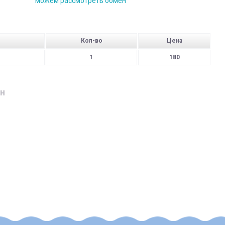
можем рассмотреть обмен
Кол-во
Цена
1
180
н
дресу
родавця:
ушки;