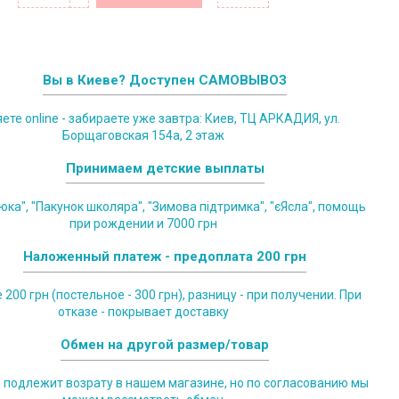
Вы в Киеве? Доступен САМОВЫВОЗ
те online - забираете уже завтра: Киев, ТЦ АРКАДИЯ, ул.
Борщаговская 154а, 2 этаж
Принимаем детские выплаты
юка", "Пакунок школяра", "Зимова підтримка", "єЯсла", помощь
при рождении и 7000 грн
Наложенный платеж - предоплата 200 грн
200 грн (постельное - 300 грн), разницу - при получении. При
отказе - покрывает доставку
Обмен на другой размер/товар
е подлежит возрату в нашем магазине, но по согласованию мы