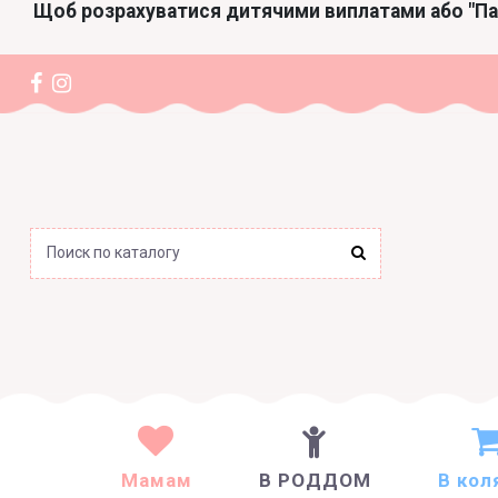
Щоб розрахуватися дитячими виплатами або "П
Мамам
В РОДДОМ
В кол