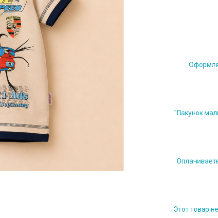
Оформляе
"Пакунок мал
Оплачиваете 
Этот товар н