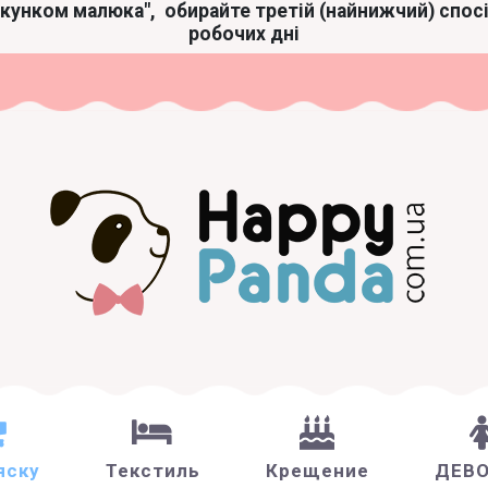
акунком малюка",
обирайте третій (найнижчий) спос
робочих дні
яску
Текстиль
Крещение
ДЕВ