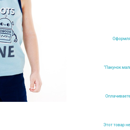
Оформляе
"Пакунок мал
Оплачиваете 
Этот товар н