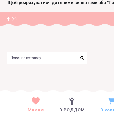
Щоб розрахуватися дитячими виплатами або "П
Мамам
В РОДДОМ
В кол