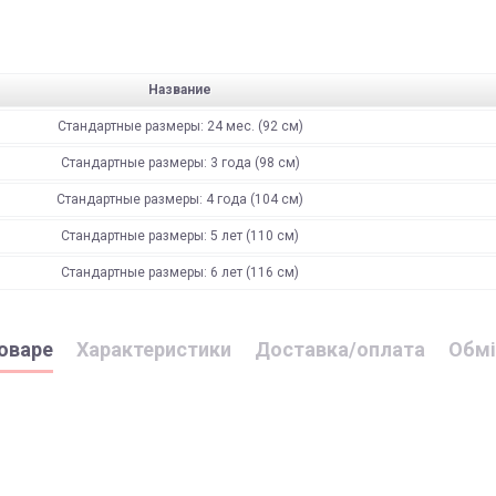
Название
Стандартные размеры: 24 мес. (92 см)
Стандартные размеры: 3 года (98 см)
Стандартные размеры: 4 года (104 см)
Стандартные размеры: 5 лет (110 см)
Стандартные размеры: 6 лет (116 см)
оваре
Характеристики
Доставка/оплата
Обмі
одежда 1-го слоя
підлягають поверненню та обміну!
"
і може бути здійснена, як на відділення (або поштомат), так і на а
поверненню НЕ ПІДЛЯГАЮТЬ наступні категоріі товарів П
премиум