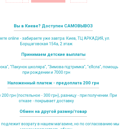
Вы в Киеве? Доступен САМОВЫВОЗ
те online - забираете уже завтра: Киев, ТЦ АРКАДИЯ, ул.
Борщаговская 154а, 2 этаж
Принимаем детские выплаты
юка", "Пакунок школяра", "Зимова підтримка", "єЯсла", помощь
при рождении и 7000 грн
Наложенный платеж - предоплата 200 грн
200 грн (постельное - 300 грн), разницу - при получении. При
отказе - покрывает доставку
Обмен на другой размер/товар
е подлежит возрату в нашем магазине, но по согласованию мы