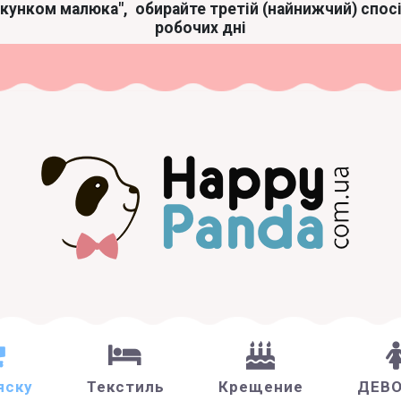
акунком малюка",
обирайте третій (найнижчий) спос
робочих дні
яску
Текстиль
Крещение
ДЕВ