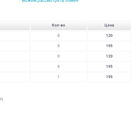
можем рассмотреть обмен
Кол-во
Цена
0
120
0
195
0
120
0
195
1
195
н
дресу
родавця: