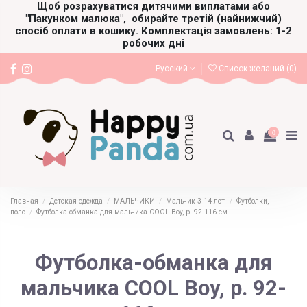
Щоб розрахуватися дитячими виплатами або
"Пакунком малюка",
обирайте третій (найнижчий)
спосіб оплати в кошику. Комплектація замовлень: 1-2
робочих дні
Русский
Список желаний (
0
)
0
Главная
Детская одежда
МАЛЬЧИКИ
Мальчик 3-14 лет
Футболки,
поло
Футболка-обманка для мальчика COOL Boy, р. 92-116 см
Футболка-обманка для
мальчика COOL Boy, р. 92-