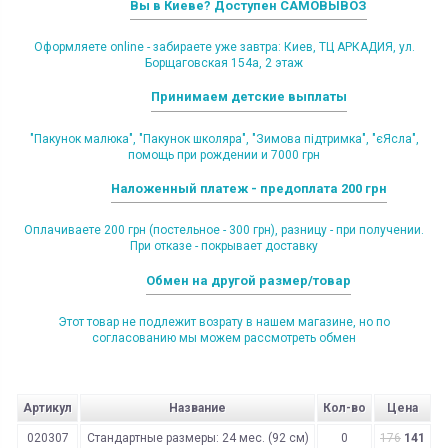
Вы в Киеве? Доступен САМОВЫВОЗ
Оформляете online - забираете уже завтра: Киев, ТЦ АРКАДИЯ, ул.
Борщаговская 154а, 2 этаж
Принимаем детские выплаты
"Пакунок малюка", "Пакунок школяра", "Зимова підтримка", "єЯсла",
помощь при рождении и 7000 грн
Наложенный платеж - предоплата 200 грн
Оплачиваете 200 грн (постельное - 300 грн), разницу - при получении.
При отказе - покрывает доставку
Обмен на другой размер/товар
Этот товар не подлежит возрату в нашем магазине, но по
согласованию мы можем рассмотреть обмен
Артикул
Название
Кол-во
Цена
020307
Стандартные размеры: 24 мес. (92 см)
0
176
141