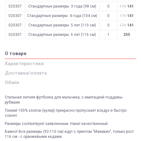
020307
Стандартные размеры: 3 года (98 см)
0
176
141
020307
Стандартные размеры: 4 года (104 см)
0
176
141
020307
Стандартные размеры: 5 лет (110 см)
0
176
141
020307
Стандартные размеры: 6 лет (116 см)
1
255
О товаре
Характеристики
Доставка/оплата
Обмін
Стильная летняя футболка для мальчика, с имитацией поддевы-
рубашки.
Тонкий 100% хлопок (кулир) прекрасно пропускает воздух и быстро
сохнет.
Размеры соответвуют заявленным. Накат качественный.
Важно! Все размеры (92-110 см) идут с принтом "Макквин", только рост
116 см - с оранжевыми кедами.