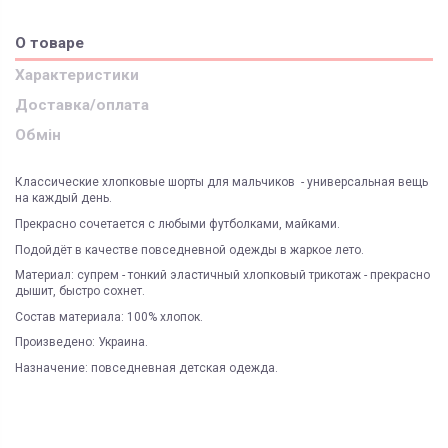
О товаре
Характеристики
Доставка/оплата
Обмін
Классические хлопковые шорты для мальчиков - универсальная вещь
на каждый день.
Прекрасно сочетается с любыми футболками, майками.
Подойдёт в качестве повседневной одежды в жаркое лето.
Материал: супрем - тонкий эластичный хлопковый трикотаж - прекрасно
дышит, быстро сохнет.
Состав материала: 100% хлопок.
Произведено: Украина.
Назначение: повседневная детская одежда.
ЯК ЗАМОВИТИ? ЧИ Є ДОСТАВКА ПО УКРАІНІ?
ВАЖЛИВО:
Пол
мальчик
Не всі категорії товарів, придбаних на нашому сайті
Доставка по Україні відбувається виключно ТК "Нова Пошта"
і може
підлягають поверненню та обміну!
бути здійснена, як на відділення (або поштомат), так і на адресу
Сезон
лето
Пунктом 9.5. Оферти встановлено, що обміну та/або
Під час оформлення замовлення оберіть потрібний варіант