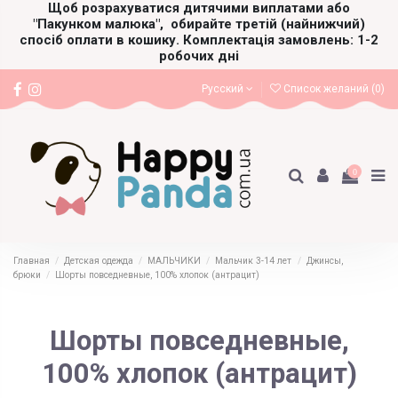
Щоб розрахуватися дитячими виплатами або
"Пакунком малюка",
обирайте третій (найнижчий)
спосіб оплати в кошику. Комплектація замовлень: 1-2
робочих дні
Русский
Список желаний (
0
)
0
Главная
Детская одежда
МАЛЬЧИКИ
Мальчик 3-14 лет
Джинсы,
брюки
Шорты повседневные, 100% хлопок (антрацит)
Шорты повседневные,
100% хлопок (антрацит)