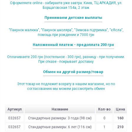
Оформляете online - забираете уже завтра: Киев, ТЦ АРКАДИЯ, ул.
Борщаговская 154а, 2 этаж
Принимаем детские выплаты
"Пакунок малюка", "Пакунок школяра", "Зимова підтримка", "єЯсла",
помощь при рождении и 7000 грн
Наложенный платеж - предоплата 200 грн
Оплачиваете 200 грн (постельное - 300 грн), разницу - при получении.
При отказе - покрывает доставку
Обмен на другой размер/товар
Этот товар не подлежит возрату в нашем магазине, но по
согласованию мы можем рассмотреть обмен
Артикул
Название
Кол-во
Цена
032657
Стандартные размеры: 3 года (98 см)
0
160
032657
Стандартные размеры: 6 лет (116 см)
1
210