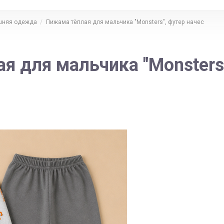
няя одежда
Пижама тёплая для мальчика "Monsters", футер начес
я для мальчика "Monsters"