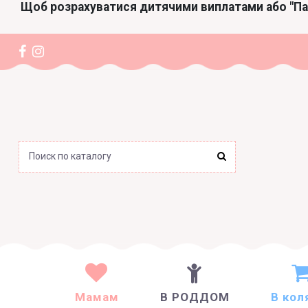
Щоб розрахуватися дитячими виплатами або "П
Мамам
В РОДДОМ
В кол