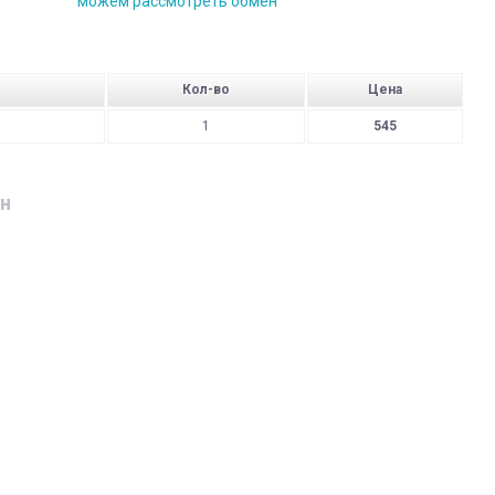
можем рассмотреть обмен
Кол-во
Цена
1
545
н