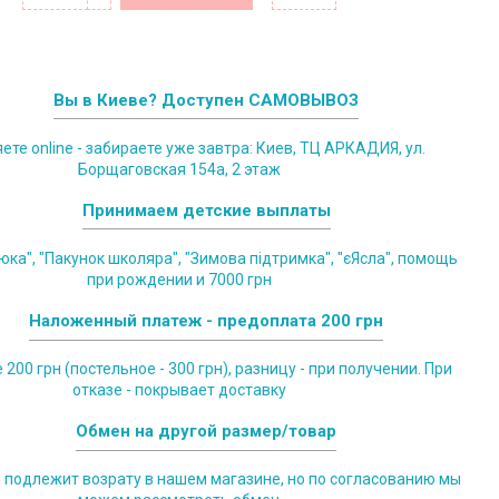
Вы в Киеве? Доступен САМОВЫВОЗ
те online - забираете уже завтра: Киев, ТЦ АРКАДИЯ, ул.
Борщаговская 154а, 2 этаж
Принимаем детские выплаты
юка", "Пакунок школяра", "Зимова підтримка", "єЯсла", помощь
при рождении и 7000 грн
Наложенный платеж - предоплата 200 грн
200 грн (постельное - 300 грн), разницу - при получении. При
отказе - покрывает доставку
Обмен на другой размер/товар
е подлежит возрату в нашем магазине, но по согласованию мы