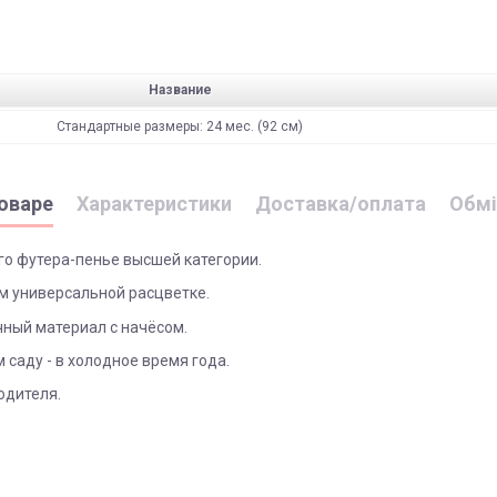
Название
Стандартные размеры: 24 мес. (92 см)
оваре
Характеристики
Доставка/оплата
Обмі
ого футера-пенье высшей категории.
ем универсальной расцветке.
ичный материал с начёсом.
 саду - в холодное время года.
одителя.