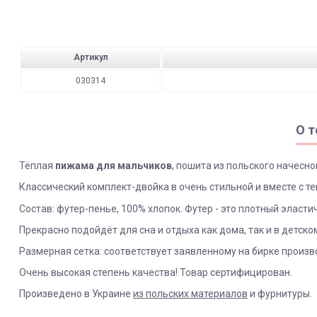
Артикул
030314
О т
Тёплая
пижама для мальчиков
, пошита из польского начесн
Классический комплект-двойка в очень стильной и вместе с т
Состав: футер-пенье, 100% хлопок. Футер - это плотный эласт
Прекрасно подойдёт для сна и отдыха как дома, так и в детском
Размерная сетка: соответствует заявленному на бирке произв
Очень высокая степень качества! Товар сертифицирован.
Произведено в Украине
из польских материалов
и фурнитуры.
ЯК ЗАМОВИТИ? ЧИ Є ДОСТАВКА ПО УКРАІНІ?
ВАЖЛИВО: