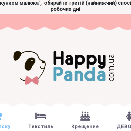
акунком малюка",
обирайте третій (найнижчий) спос
робочих дні
яску
Текстиль
Крещение
ДЕВ