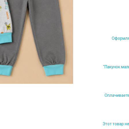
Оформляе
"Пакунок мал
Оплачиваете 
Этот товар н