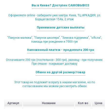
Вы в Киеве? Доступен САМОВЫВОЗ
Оформляете online - забираете уже завтра: Киев, ТЦ АРКАДИЯ, ул.
Борщаговская 154а, 2 этаж
Принимаем детские выплаты
"Пакунок малюка", "Пакунок школяра", "Зимова підтримка", "єЯсла",
помощь при рождении и 7000 грн
Наложенный платеж - предоплата 200 грн
Оплачиваете 200 грн (постельное - 300 грн), разницу - при получении.
При отказе - покрывает доставку
Обмен на другой размер/товар
Этот товар не подлежит возрату в нашем магазине, но по
согласованию мы можем рассмотреть обмен
Артикул
Название
Кол-во
Цена