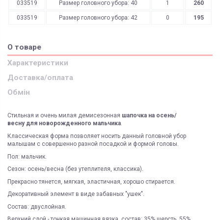
033519
Размер головного убора: 40
1
260
033519
Размер головного убора: 42
0
195
О товаре
Характеристики
Доставка/оплата
Обмін
Стильная и очень милая демисезонная
шапочка на осень/
весну для новорожденного мальчика
.
Классическая форма позволяет носить данный головной убор
малышам с совершенно разной посадкой и формой головы.
Пол: мальчик.
Сезон: осень/весна (без утеплителя, классика).
Прекрасно тянется, мягкая, эластичная, хорошо стирается.
Декоративный элемент в виде забавных "ушек".
Состав: двуслойная.
Верхний слой - тонкая машинная вязка, состав: 35% шерсть, 55%