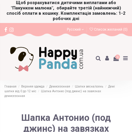
Щоб розрахуватися дитячими виплатами або
"Пакунком малюка",
обирайте третій (найнижчий)
спосіб оплати в кошику. Комплектація замовлень: 1-2
робочих дні
Русский
Список желаний (
0
)
0
Главная
Верхняя одежда
Демисезонная
Шапки весна/осень
Демі
шапки від 0 до 12 міс
Шапка Антонио (под джинс) на завязках
демисезонная
Шапка Антонио (под
джинс) на завязках