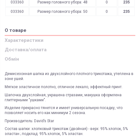
033360
Размер головного убора: 48
0
235
033360
Размер головного убора: 50
0
235
О товаре
Характеристики
Доставка/оплата
Обмін
Демисезонная шапка из двухслойного плотного трикотажа, утеплена в
зоне ушей.
Мягкое эластичное полотно, отличное лекало, эффектный принт.
Шапочка двухслойная, украшена стразами, макушка оформлена
глиттерными "ушками".
Изделие прекрасно тянется и имеет универсальную посадку, что
позволяет носить его как минимум 2 сезона.
Производитель: David’s Star
Состав шапки: хлопковый трикотаж (двойная) - верх: 95% хлопок, 5%
эластан ; подклад: 95% хлопок, 5% эластан.