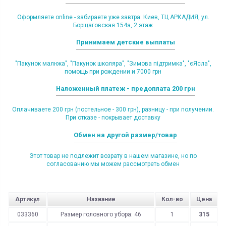
Оформляете online - забираете уже завтра: Киев, ТЦ АРКАДИЯ, ул.
Борщаговская 154а, 2 этаж
Принимаем детские выплаты
"Пакунок малюка", "Пакунок школяра", "Зимова підтримка", "єЯсла",
помощь при рождении и 7000 грн
Наложенный платеж - предоплата 200 грн
Оплачиваете 200 грн (постельное - 300 грн), разницу - при получении.
При отказе - покрывает доставку
Обмен на другой размер/товар
Этот товар не подлежит возрату в нашем магазине, но по
согласованию мы можем рассмотреть обмен
Артикул
Название
Кол-во
Цена
033360
Размер головного убора: 46
1
315