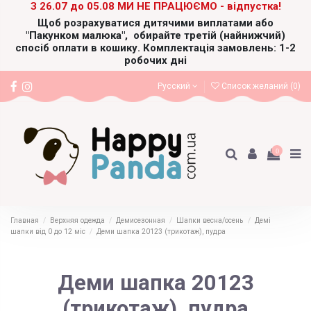
З 26.07 до 05.08 МИ НЕ ПРАЦЮЄМО - відпустка!
Щоб розрахуватися дитячими виплатами або
"Пакунком малюка",
обирайте третій (найнижчий)
спосіб оплати в кошику. Комплектація замовлень: 1-2
робочих дні
Русский
Список желаний (
0
)
0
Главная
Верхняя одежда
Демисезонная
Шапки весна/осень
Демі
шапки від 0 до 12 міс
Деми шапка 20123 (трикотаж), пудра
Деми шапка 20123
(трикотаж), пудра