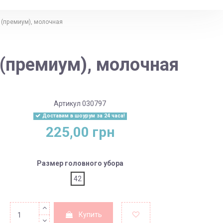
 (премиум), молочная
 (премиум), молочная
Артикул
030797
Доставим в шоурум за 24 часа!
225,00 грн
Размер головного убора
42
Купить