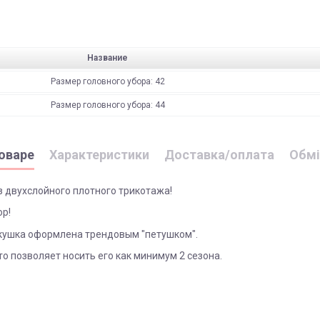
Название
Размер головного убора: 42
Размер головного убора: 44
оваре
Характеристики
Доставка/оплата
Обмі
з двухслойного плотного трикотажа!
ор!
кушка оформлена трендовым "петушком".
о позволяет носить его как минимум 2 сезона.