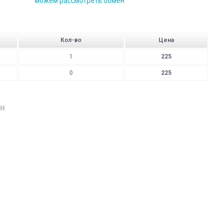
можем рассмотреть обмен
Кол-во
Цена
1
225
0
225
н