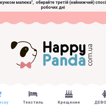
акунком малюка",
обирайте третій (найнижчий) спос
робочих дні
яску
Текстиль
Крещение
ДЕВ