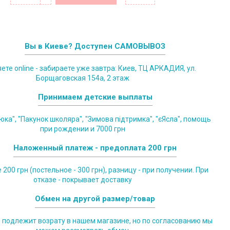
Вы в Киеве? Доступен САМОВЫВОЗ
те online - забираете уже завтра: Киев, ТЦ АРКАДИЯ, ул.
Борщаговская 154а, 2 этаж
Принимаем детские выплаты
юка", "Пакунок школяра", "Зимова підтримка", "єЯсла", помощь
при рождении и 7000 грн
Наложенный платеж - предоплата 200 грн
200 грн (постельное - 300 грн), разницу - при получении. При
отказе - покрывает доставку
Обмен на другой размер/товар
е подлежит возрату в нашем магазине, но по согласованию мы