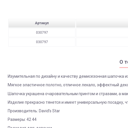
Артикул
030797
030797
О т
Изумительная по дизайну и качеству демисезонная шапочка и
Мягкое эластичное полотно, отличное лекало, эффектный дек
Шапочка украшена очаровательным принтом и стразами, а ма
Изделие прекрасно тянется и имеет универсальную посадку, чт
Производитель: David’s Star
Размеры: 42 44