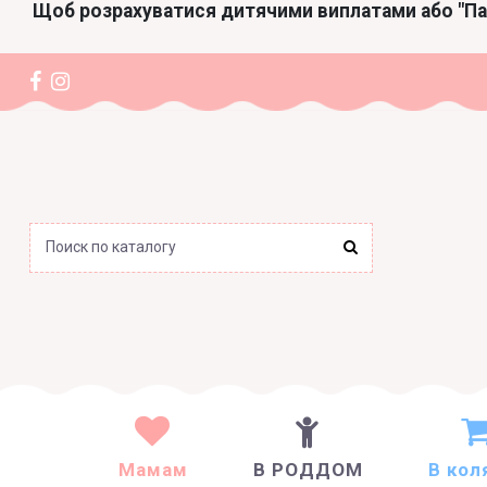
Щоб розрахуватися дитячими виплатами або "П
Мамам
В РОДДОМ
В кол