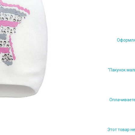
Оформляе
"Пакунок мал
Оплачиваете 
Этот товар н