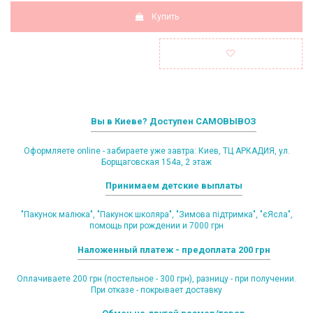
Купить
Вы в Киеве? Доступен САМОВЫВОЗ
Оформляете online - забираете уже завтра: Киев, ТЦ АРКАДИЯ, ул.
Борщаговская 154а, 2 этаж
Принимаем детские выплаты
"Пакунок малюка", "Пакунок школяра", "Зимова підтримка", "єЯсла",
помощь при рождении и 7000 грн
Наложенный платеж - предоплата 200 грн
Оплачиваете 200 грн (постельное - 300 грн), разницу - при получении.
При отказе - покрывает доставку