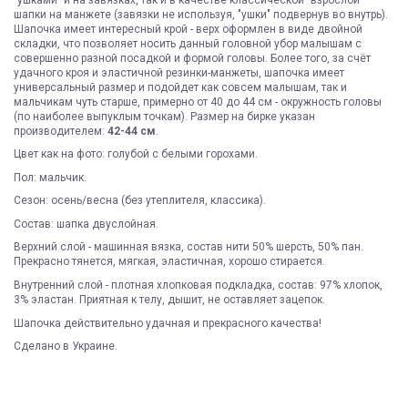
шапки на манжете (завязки не используя, "ушки" подвернув во внутрь).
Шапочка имеет интересный крой - верх оформлен в виде двойной
складки, что позволяет носить данный головной убор малышам с
совершенно разной посадкой и формой головы. Более того, за счёт
удачного кроя и эластичной резинки-манжеты, шапочка имеет
универсальный размер и подойдет как совсем малышам, так и
мальчикам чуть старше, примерно от 40 до 44 см - окружность головы
(по наиболее выпуклым точкам). Размер на бирке указан
производителем:
42-44 см
.
Цвет как на фото: голубой с белыми горохами.
Пол: мальчик.
Сезон: осень/весна (без утеплителя, классика).
Состав: шапка двуслойная.
Верхний слой - машинная вязка, состав нити 50% шерсть, 50% пан.
Прекрасно тянется, мягкая, эластичная, хорошо стирается.
Внутренний слой - плотная хлопковая подкладка, состав: 97% хлопок,
3% эластан. Приятная к телу, дышит, не оставляет зацепок.
Шапочка действительно удачная и прекрасного качества!
Сделано в Украине.
ЯК ЗАМОВИТИ? ЧИ Є ДОСТАВКА ПО УКРАІНІ?
ВАЖЛИВО:
Бренд
Бабасик
Не всі категорії товарів, придбаних на нашому сайті
Доставка по Україні відбувається виключно ТК "Нова Пошта"
і може
підлягають поверненню та обміну!
бути здійснена, як на відділення (або поштомат), так і на адресу
Пол
мальчик