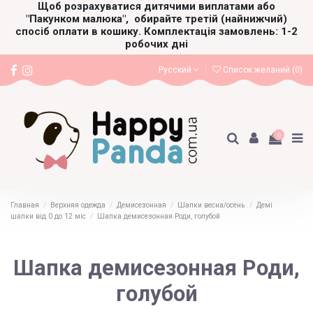
Щоб розрахуватися дитячими виплатами або
"Пакунком малюка",
обирайте третій (найнижчий)
спосіб оплати в кошику. Комплектація замовлень: 1-2
робочих дні
Русский
Список желаний (
0
)
0
Главная
Верхняя одежда
Демисезонная
Шапки весна/осень
Демі
шапки від 0 до 12 міс
Шапка демисезонная Роди, голубой
Шапка демисезонная Роди,
голубой