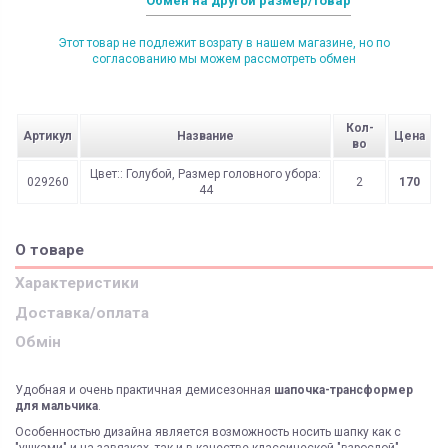
Обмен на другой размер/товар
Этот товар не подлежит возрату в нашем магазине, но по
согласованию мы можем рассмотреть обмен
Кол-
Артикул
Название
Цена
во
Цвет:: Голубой, Размер головного убора:
029260
2
170
44
О товаре
Характеристики
Доставка/оплата
Обмін
Удобная и очень практичная демисезонная
шапочка-трансформер
для мальчика
.
Особенностью дизайна является возможность носить шапку как с
"ушками" и на завязках, так и в качестве классической "взрослой"