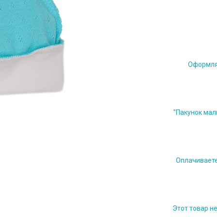
Оформляе
"Пакунок мал
Оплачиваете 
Этот товар н