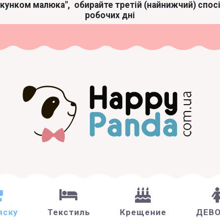
акунком малюка",
обирайте третій (найнижчий) спос
робочих дні
яску
Текстиль
Крещение
ДЕВ