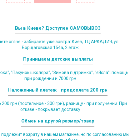
Вы в Киеве? Доступен САМОВЫВОЗ
те online - забираете уже завтра: Киев, ТЦ АРКАДИЯ, ул.
Борщаговская 154а, 2 этаж
Принимаем детские выплаты
юка", "Пакунок школяра", "Зимова підтримка", "єЯсла", помощь
при рождении и 7000 грн
Наложенный платеж - предоплата 200 грн
200 грн (постельное - 300 грн), разницу - при получении. При
отказе - покрывает доставку
Обмен на другой размер/товар
е подлежит возрату в нашем магазине, но по согласованию мы