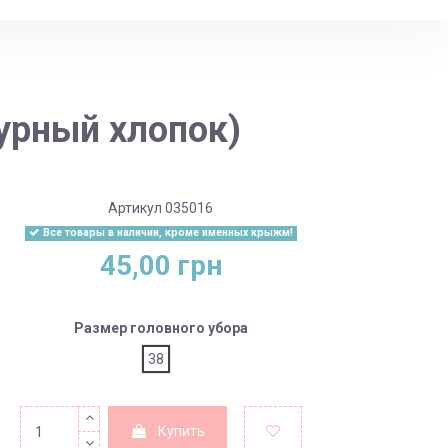
урный хлопок)
Артикул
035016
Все товары в наличии, кроме именных крыжм!
45,00 грн
Размер головного убора
38
Купить