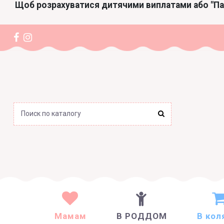
Щоб розрахуватися дитячими виплатами або "П
Мамам
В РОДДОМ
В кол