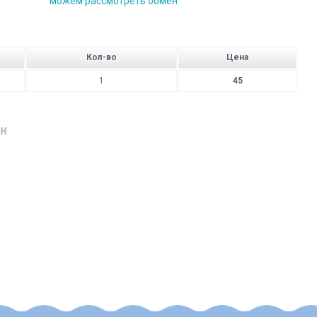
можем рассмотреть обмен
Кол-во
Цена
1
45
н
дресу
родавця:
ушки;