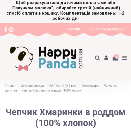
Щоб розрахуватися дитячими виплатами або
"Пакунком малюка",
обирайте третій (найнижчий)
спосіб оплати в кошику. Комплектація замовлень: 1-2
робочих дні
Русский
Список желаний (
0
)
0
Главная
Детская одежда
МАЛЫШИ (0-6 мес)
Аксессуары
Чепчики,
шапочки
Чепчик Хмаринки в роддом (100% хлопок)
Чепчик Хмаринки в роддом
(100% хлопок)