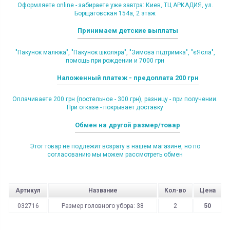
Оформляете online - забираете уже завтра: Киев, ТЦ АРКАДИЯ, ул.
Борщаговская 154а, 2 этаж
Принимаем детские выплаты
"Пакунок малюка", "Пакунок школяра", "Зимова підтримка", "єЯсла",
помощь при рождении и 7000 грн
Наложенный платеж - предоплата 200 грн
Оплачиваете 200 грн (постельное - 300 грн), разницу - при получении.
При отказе - покрывает доставку
Обмен на другой размер/товар
Этот товар не подлежит возрату в нашем магазине, но по
согласованию мы можем рассмотреть обмен
Артикул
Название
Кол-во
Цена
032716
Размер головного убора: 38
2
50