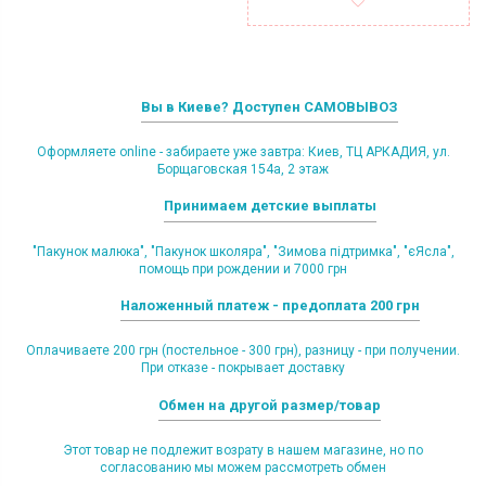
Вы в Киеве? Доступен САМОВЫВОЗ
Оформляете online - забираете уже завтра: Киев, ТЦ АРКАДИЯ, ул.
Борщаговская 154а, 2 этаж
Принимаем детские выплаты
"Пакунок малюка", "Пакунок школяра", "Зимова підтримка", "єЯсла",
помощь при рождении и 7000 грн
Наложенный платеж - предоплата 200 грн
Оплачиваете 200 грн (постельное - 300 грн), разницу - при получении.
При отказе - покрывает доставку
Обмен на другой размер/товар
Этот товар не подлежит возрату в нашем магазине, но по
согласованию мы можем рассмотреть обмен