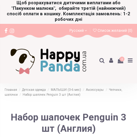
Щоб розрахуватися дитячими виплатами або
"Пакунком малюка",
обирайте третій (найнижчий)
спосіб оплати в кошику. Комплектація замовлень: 1-2
робочих дні
Русский
Список желаний (
0
)
0
Главная
Детская одежда
МАЛЫШИ (0-6 мес)
Аксессуары
Чепчики,
шапочки
Набор шапочек Penguin 3 шт (Англия)
Набор шапочек Penguin 3
шт (Англия)