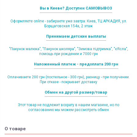
Вы в Киеве? Доступен САМОВЫВОЗ
Оформляете online - забираете уже завтра: Киев, ТЦ АРКАДИЯ, ул.
Борщаговская 154а, 2 этаж
Принимаем детские выплаты
"Пакунок малюка", "Пакунок школяра", "Зимова підтримка", "єЯсла",
помощь при рождении и 7000 грн
Наложенный платеж - предоплата 200 грн
Оплачиваете 200 грн (постельное - 300 грн), разницу - при получении.
При отказе - покрывает доставку
Обмен на другой размер/товар
Этот товар не подлежит возрату в нашем магазине, но по
согласованию мы можем рассмотреть обмен
О товаре