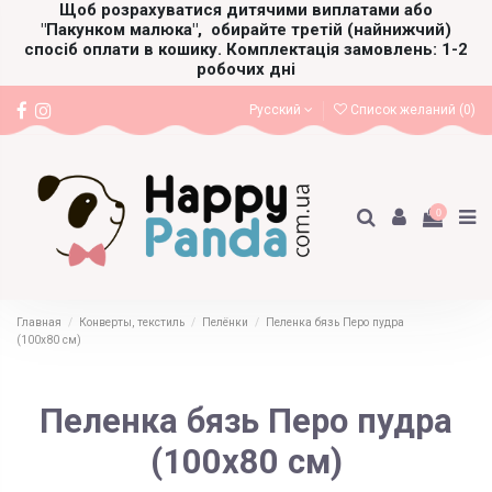
Щоб розрахуватися дитячими виплатами або
"Пакунком малюка",
обирайте третій (найнижчий)
спосіб оплати в кошику. Комплектація замовлень: 1-2
робочих дні
Русский
Список желаний (
0
)
0
Главная
Конверты, текстиль
Пелёнки
Пеленка бязь Перо пудра
(100х80 см)
Пеленка бязь Перо пудра
(100х80 см)