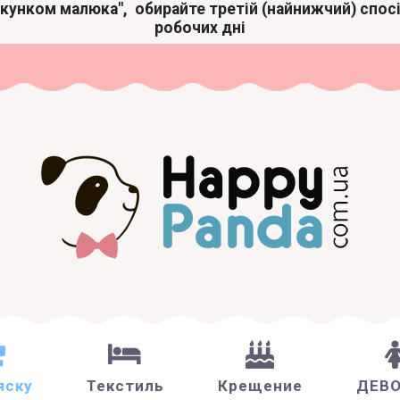
акунком малюка",
обирайте третій (найнижчий) спос
робочих дні
яску
Текстиль
Крещение
ДЕВ