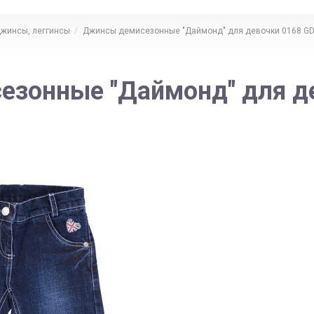
джинсы, леггинсы
Джинсы демисезонные "Даймонд" для девочки 0168 G
зонные "Даймонд" для д