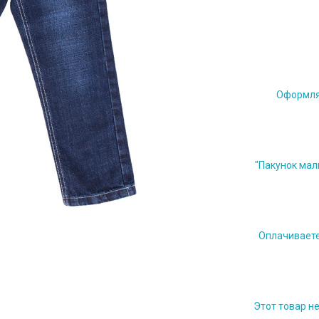
Оформляе
"Пакунок мал
Оплачиваете 
Этот товар н