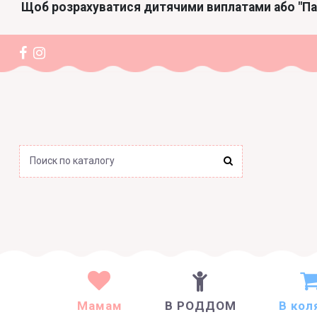
Щоб розрахуватися дитячими виплатами або "П
Мамам
В РОДДОМ
В кол