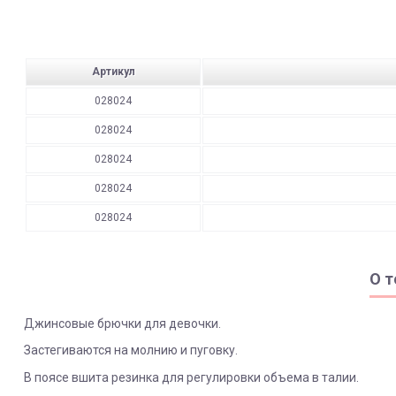
Артикул
028024
028024
028024
028024
028024
О т
Джинсовые брючки для девочки.
Застегиваются на молнию и пуговку.
В поясе вшита резинка для регулировки объема в талии.