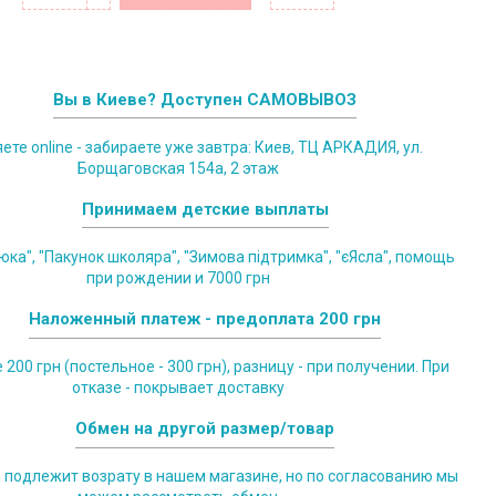
Вы в Киеве? Доступен САМОВЫВОЗ
те online - забираете уже завтра: Киев, ТЦ АРКАДИЯ, ул.
Борщаговская 154а, 2 этаж
Принимаем детские выплаты
юка", "Пакунок школяра", "Зимова підтримка", "єЯсла", помощь
при рождении и 7000 грн
Наложенный платеж - предоплата 200 грн
200 грн (постельное - 300 грн), разницу - при получении. При
отказе - покрывает доставку
Обмен на другой размер/товар
е подлежит возрату в нашем магазине, но по согласованию мы