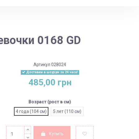
D
евочки 0168 GD
Артикул
028024
Доставим в шоурум за 24 часа!
485,00 грн
Возраст (рост в см)
4 года (104 см)
5 лет (110 см)
Купить