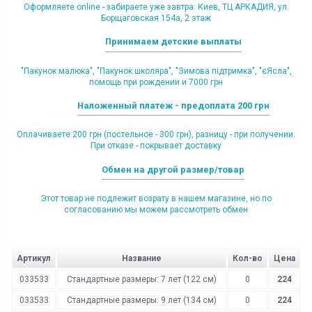
Оформляете online - забираете уже завтра: Киев, ТЦ АРКАДИЯ, ул.
Борщаговская 154а, 2 этаж
Принимаем детские выплаты
"Пакунок малюка", "Пакунок школяра", "Зимова підтримка", "єЯсла",
помощь при рождении и 7000 грн
Наложенный платеж - предоплата 200 грн
Оплачиваете 200 грн (постельное - 300 грн), разницу - при получении.
При отказе - покрывает доставку
Обмен на другой размер/товар
Этот товар не подлежит возрату в нашем магазине, но по
согласованию мы можем рассмотреть обмен
Артикул
Название
Кол-во
Цена
033533
Стандартные размеры: 7 лет (122 см)
0
224
033533
Стандартные размеры: 9 лет (134 см)
0
224