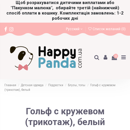
Щоб розрахуватися дитячими виплатами або
"Пакунком малюка",
обирайте третій (найнижчий)
спосіб оплати в кошику. Комплектація замовлень: 1-2
робочих дні
Русский
Список желаний (
0
)
0
Главная
Детская одежда
Подростки
Блузы, топы
Гольф с кружевом
(трикотаж), белый
Гольф с кружевом
(трикотаж), белый