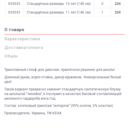
033533
Стандартные размеры: 10 лет (140 см)
0
224
033533
Стандартные размеры: 11 лет (146 см)
1
224
О товаре
Характеристики
Доставка/оплата
Обмін
Трикотажный гольф для девочки: практичное решение для школы!
Длинный рукав, ворот-стойка, декор кружевом. Универсальный белый
цвет.
Такой вариант прекрасно заменит стандартную синтетическую блузку
на школьной "линейке" и послужит в качестве базовой составляющей
школьного гардероба весь год.
Состав: хлопковый трикотаж "интерлок" (95% хлопок, 5% эластан).
Производитель: Украина, ТМ КЕНА
ЯК ЗАМОВИТИ? ЧИ Є ДОСТАВКА ПО УКРАІНІ?
ВАЖЛИВО:
Пол
девочка
Не всі категорії товарів, придбаних на нашому сайті
Доставка по Україні відбувається виключно ТК "Нова Пошта"
і може
підлягають поверненню та обміну!
бути здійснена, як на відділення (або поштомат), так і на адресу