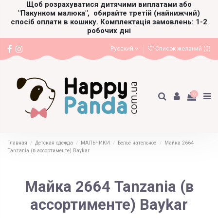
Щоб розрахуватися дитячими виплатами або
"Пакунком малюка",
обирайте третій (найнижчий)
спосіб оплати в кошику. Комплектація замовлень: 1-2
робочих дні
Русский
Список желаний (
0
)
0
Главная
Детская одежда
МАЛЬЧИКИ
Бельё нательное
Майка 2664
Tanzania (в ассортименте) Baykar
Майка 2664 Tanzania (в
ассортименте) Baykar