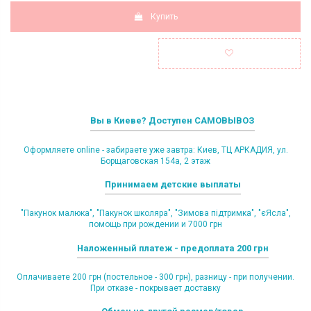
Купить
Вы в Киеве? Доступен САМОВЫВОЗ
Оформляете online - забираете уже завтра: Киев, ТЦ АРКАДИЯ, ул.
Борщаговская 154а, 2 этаж
Принимаем детские выплаты
"Пакунок малюка", "Пакунок школяра", "Зимова підтримка", "єЯсла",
помощь при рождении и 7000 грн
Наложенный платеж - предоплата 200 грн
Оплачиваете 200 грн (постельное - 300 грн), разницу - при получении.
При отказе - покрывает доставку