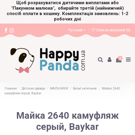
Щоб розрахуватися дитячими виплатами або
"Пакунком малюка",
обирайте третій (найнижчий)
спосіб оплати в кошику. Комплектація замовлень: 1-2
робочих дні
Русский
Список желаний (
0
)
0
Главная
Детская одежда
МАЛЬЧИКИ
Бельё нательное
Майка 2640
камуфляж серый, Baykar
Майка 2640 камуфляж
серый, Baykar