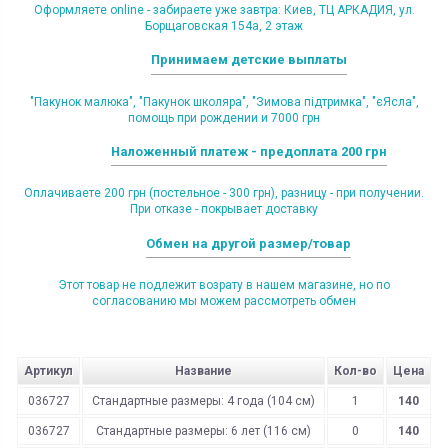
Оформляете online - забираете уже завтра: Киев, ТЦ АРКАДИЯ, ул.
Борщаговская 154а, 2 этаж
Принимаем детские выплаты
"Пакунок малюка", "Пакунок школяра", "Зимова підтримка", "єЯсла",
помощь при рождении и 7000 грн
Наложенный платеж - предоплата 200 грн
Оплачиваете 200 грн (постельное - 300 грн), разницу - при получении.
При отказе - покрывает доставку
Обмен на другой размер/товар
Этот товар не подлежит возрату в нашем магазине, но по
согласованию мы можем рассмотреть обмен
Артикул
Название
Кол-во
Цена
036727
Стандартные размеры: 4 года (104 см)
1
140
036727
Стандартные размеры: 6 лет (116 см)
0
140