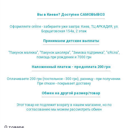
Вы в Киеве? Доступен САМОВЫВОЗ
Оформляете online - забираете уже завтра: Киев, ТЦ АРКАДИЯ, ул.
Борщаговская 154а, 2 этаж
Принимаем детские выплаты
"Пакунок малюка", "Пакунок школяра", "Зимова підтримка", "єЯсла",
помощь при рождении и 7000 грн
Наложенный платеж - предоплата 200 грн
Оплачиваете 200 грн (постельное - 300 грн), разницу - при получении.
При отказе - покрывает доставку
Обмен на другой размер/товар
Этот товар не подлежит возрату в нашем магазине, но по
согласованию мы можем рассмотреть обмен
О товаре