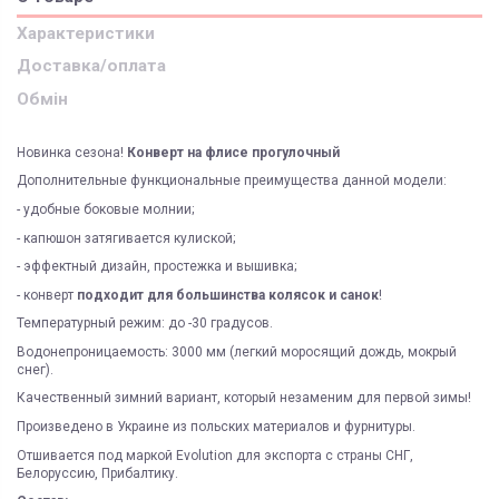
Характеристики
Доставка/оплата
Обмін
Новинка сезона!
Конверт на флисе прогулочный
Дополнительные функциональные преимущества данной модели:
- удобные боковые молнии;
- капюшон затягивается кулиской;
- эффектный дизайн, простежка и вышивка;
- конверт
подходит для большинства колясок и санок
!
Температурный режим: до -30 градусов.
Водонепроницаемость: 3000 мм (легкий моросящий дождь, мокрый
снег).
Качественный зимний вариант, который незаменим для первой зимы!
Произведено в Украине из польских материалов и фурнитуры.
Отшивается под маркой Evolution для экспорта с страны СНГ,
Белоруссию, Прибалтику.