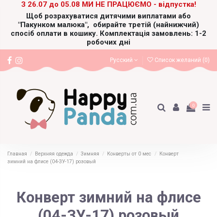
З 26.07 до 05.08 МИ НЕ ПРАЦЮЄМО - відпустка!
Щоб розрахуватися дитячими виплатами або
"Пакунком малюка",
обирайте третій (найнижчий)
спосіб оплати в кошику. Комплектація замовлень: 1-2
робочих дні
Русский
Список желаний (
0
)
0
Главная
Верхняя одежда
Зимняя
Конверты от 0 мес
Конверт
зимний на флисе (04-ЗУ-17) розовый
Конверт зимний на флисе
(04-ЗУ-17) розовый