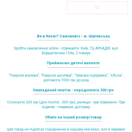
Ви в Києві? Самовивіз - м. Шулявська
Зробіть замовлення online - отримайте: КиЇв, ТЦ АРКАДІЯ, вул.
Борщагівська 154а, 2 поверх
Приймаємо дитячі виплати
"Пакунок малюка", "Пакунок школяра", "Зимова підтримка", "єЯсла",
допомога 7000 грн до року
Накладений платіж - передоплата 200 грн
Сплачуєте 200 грн (для постілі - 300 грн), різницю - при отриманні. При
відмові - покриває доставку
Обмін на інший розмір/товар
Цей товар не підлягає поверненню в нашому магазині, але в окремих