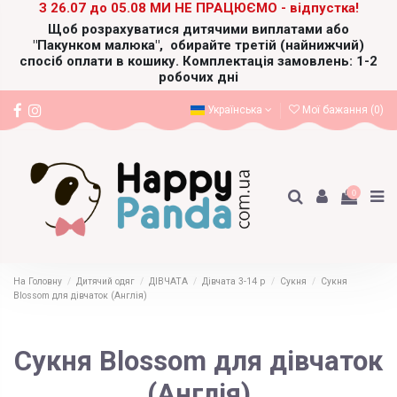
З 26.07 до 05.08 МИ НЕ ПРАЦЮЄМО - відпустка!
Щоб розрахуватися дитячими виплатами або
"Пакунком малюка",
обирайте третій (найнижчий)
спосіб оплати в кошику. Комплектація замовлень: 1-2
робочих дні
Українська
Мої бажання (
0
)
0
На Головну
Дитячий одяг
ДІВЧАТА
Дівчата 3-14 р
Сукня
Сукня
Blossom для дівчаток (Англія)
Сукня Blossom для дівчаток
(Англія)