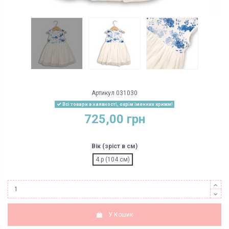
Артикул
031030
Всі товари в наявності, окрім іменних крижм!
725,00 грн
Вік (зріст в см)
4 р (104 см)
У Кошик