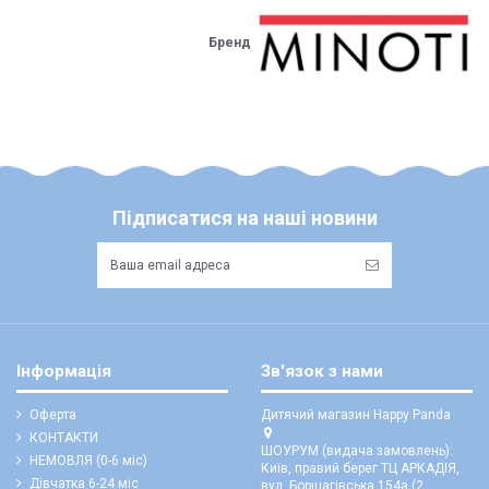
Бренд
ЯК ЗАМОВИТИ? ЧИ Є ДОСТАВКА ПО УКРАІНІ?
ВАЖЛИВО:
Доставка по Україні відбувається виключно ТК "Нова Пошта"
і може бути
Не всі категорії товарів, придбаних на нашому сайті підлягають
поверненню та обміну!
здійснена, як на відділення (або поштомат), так і на адресу
Якщо у вашому замовленні було вкладено подарунок, то у випадку
Під час оформлення замовлення оберіть потрібний варіант
повернення товарів (в т.ч. частини замовлення), він також підлягає
поверненню або його вартість буде вираховано з суми коштів за
Укрпоштою відправок наразі НЕ здійснюємо!
повернений товар
ЧИ Є БЕЗКОШТОВНА ДОСТАВКА?
Підписатися на наші новини
Безкоштовна доставка по Україні можлива виключно у відділення ТК
Пунктом 9.5. Оферти встановлено, що обміну та/або поверненню НЕ
"Нова Пошта"
для 100% передоплачених замовлень від 7500 грн
(не
ПІДЛЯГАЮТЬ наступні категоріі товарів Продавця:
розповсюджується на післяплату та адресну доставку)
- аксесуари для дитячих візочків та автокрісел, в тому числі: козирки,
ЯКІ ВАРІАНТИ ОПЛАТИ? ЧИ Є "ПАКУНОК МАЛЮКА"?
матрасики, вкладиші, простинки та подушки;
Доступні варіанти:
- корсетні товари;
- оплата за реквізитами IBAN на розрахунковий рахунок ФОП
- парфюмерно-косметичні вироби;
Інформація
Зв'язок з нами
- оплата онлайн карткою, в тому числі карткою "Пакунок малюка" (третій
- пір’яно-пухові та хутряні вироби натуральні або штучні (в тому числі:
варіант в кошику)
конверти, футмуфи, вироби з натуральною чи комбінованою овчиною,
флісові та/або хутряні чохли у візок/автокрісло тощо);
Оферта
Дитячий магазин Happy Panda
- сплатити у відділенні ТК "Нова Пошта" при отриманні (є часткова
- дитячі іграшки м'які;
КОНТАКТИ
передоплата)
ШОУРУМ (видача замовлень):
НЕМОВЛЯ (0-6 міс)
- дитячі іграшки гумові надувні;
- готівкою, карткою в терміналі чи картою "Пакунок
Київ, правий берег ТЦ АРКАДІЯ,
Дівчатка 6-24 міс
малюка" при самовивозі (тільки для Києва)
вул. Борщагівська 154а (2
- зубні щітки, розчіски, гребенці та щітки масажні;