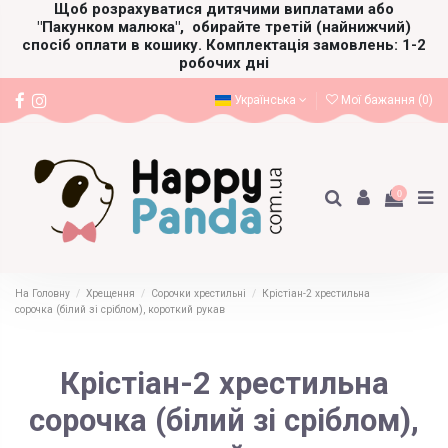
Щоб розрахуватися дитячими виплатами або
"Пакунком малюка",
обирайте третій (найнижчий)
спосіб оплати в кошику. Комплектація замовлень: 1-2
робочих дні
Українська
Мої бажання (
0
)
0
На Головну
Хрещення
Сорочки хрестильні
Крістіан-2 хрестильна
сорочка (білий зі сріблом), короткий рукав
Крістіан-2 хрестильна
сорочка (білий зі сріблом),