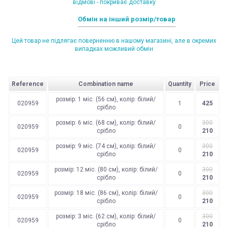
відмові - покриває доставку
Обмін на інший розмір/товар
Цей товар не підлягає поверненню в нашому магазині, але в окремих
випадках можливий обмін
Reference
Combination name
Quantity
Price
розмір: 1 міс. (56 см), колір: білий/
020959
1
425
срібло
розмір: 6 міс. (68 см), колір: білий/
300
020959
0
срібло
210
розмір: 9 міс. (74 см), колір: білий/
300
020959
0
срібло
210
розмір: 12 міс. (80 см), колір: білий/
300
020959
0
срібло
210
розмір: 18 міс. (86 см), колір: білий/
300
020959
0
срібло
210
розмір: 3 міс. (62 см), колір: білий/
300
020959
0
срібло
210