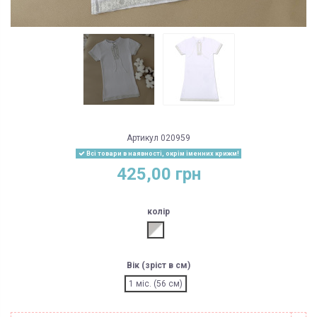
Артикул
020959
Всі товари в наявності, окрім іменних крижм!
425,00 грн
колір
білий/срібло
Вік (зріст в см)
1 міс. (56 см)