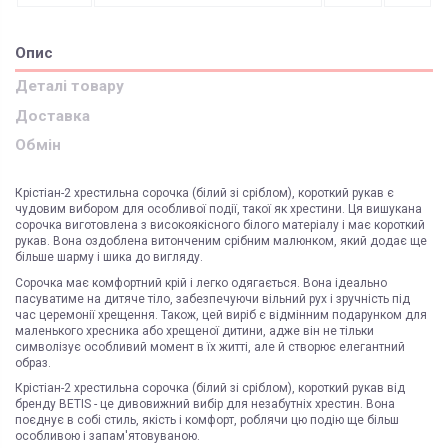
Опис
Деталі товару
Доставка
Обмін
Крістіан-2 хрестильна сорочка (білий зі сріблом), короткий рукав є
чудовим вибором для особливої події, такої як хрестини. Ця вишукана
сорочка виготовлена з високоякісного білого матеріалу і має короткий
рукав. Вона оздоблена витонченим срібним малюнком, який додає ще
більше шарму і шика до вигляду.
Сорочка має комфортний крій і легко одягається. Вона ідеально
пасуватиме на дитяче тіло, забезпечуючи вільний рух і зручність під
час церемонії хрещення. Також, цей виріб є відмінним подарунком для
маленького хресника або хрещеної дитини, адже він не тільки
символізує особливий момент в їх житті, але й створює елегантний
образ.
Крістіан-2 хрестильна сорочка (білий зі сріблом), короткий рукав від
бренду BETIS - це дивовижний вибір для незабутніх хрестин. Вона
поєднує в собі стиль, якість і комфорт, роблячи цю подію ще більш
особливою і запам'ятовуваною.