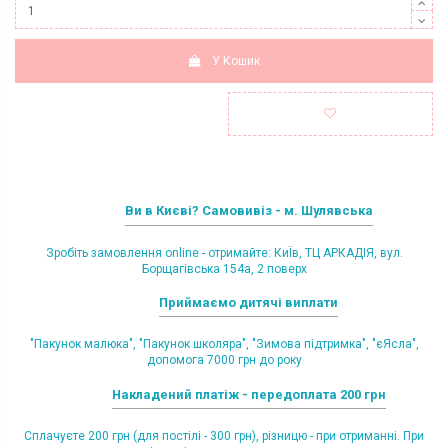
У Кошик
Ви в Києві? Самовивіз - м. Шулявська
Зробіть замовлення online - отримайте: КиЇв, ТЦ АРКАДІЯ, вул.
Борщагівська 154а, 2 поверх
Приймаємо дитячі виплати
"Пакунок малюка", "Пакунок школяра", "Зимова підтримка", "єЯсла",
допомога 7000 грн до року
Накладений платіж - передоплата 200 грн
Сплачуєте 200 грн (для постілі - 300 грн), різницю - при отриманні. При