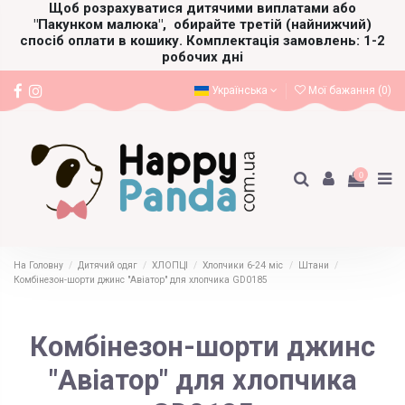
Щоб розрахуватися дитячими виплатами або
"Пакунком малюка",
обирайте третій (найнижчий)
спосіб оплати в кошику. Комплектація замовлень: 1-2
робочих дні
Українська
Мої бажання (
0
)
0
На Головну
Дитячий одяг
ХЛОПЦІ
Хлопчики 6-24 міс
Штани
Комбінезон-шорти джинс "Авіатор" для хлопчика GD0185
Комбінезон-шорти джинс
"Авіатор" для хлопчика