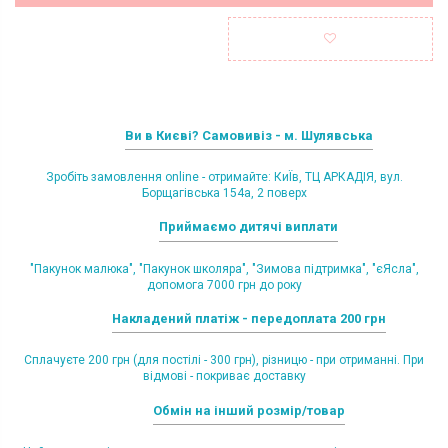
Ви в Києві? Самовивіз - м. Шулявська
Зробіть замовлення online - отримайте: КиЇв, ТЦ АРКАДІЯ, вул.
Борщагівська 154а, 2 поверх
Приймаємо дитячі виплати
"Пакунок малюка", "Пакунок школяра", "Зимова підтримка", "єЯсла",
допомога 7000 грн до року
Накладений платіж - передоплата 200 грн
Сплачуєте 200 грн (для постілі - 300 грн), різницю - при отриманні. При
відмові - покриває доставку
Обмін на інший розмір/товар