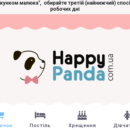
акунком малюка",
обирайте третій (найнижчий) спос
робочих дні
зочок
Постіль
Хрещення
Дівча