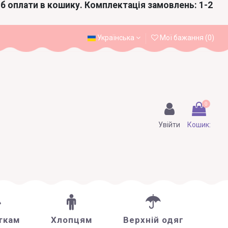
іб оплати в кошику. Комплектація замовлень: 1-2
Українська
Мої бажання (
0
)
0
Увійти
Кошик:
ткам
Хлопцям
Верхній одяг