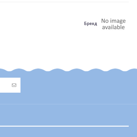
Бренд
також підлягає поверненню або його вартість буде
ься на післяплату та адресну доставку)
овчиною, флісові та/або хутряні чохли у візок/автокрісло тощо);