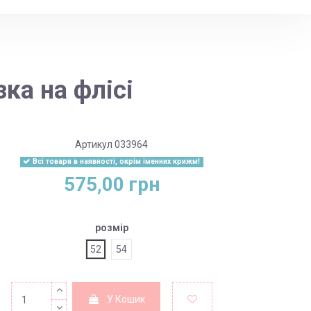
ка на флісі
Артикул
033964
Всі товари в наявності, окрім іменних крижм!
575,00 грн
розмір
52
54
У Кошик