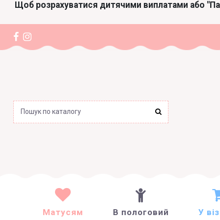
Щоб розрахуватися дитячими виплатами або "П
Матусям
В пологовий
У ві