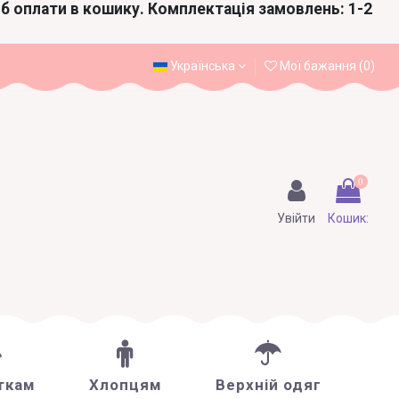
іб оплати в кошику. Комплектація замовлень: 1-2
Українська
Мої бажання (
0
)
0
Увійти
Кошик:
ткам
Хлопцям
Верхній одяг