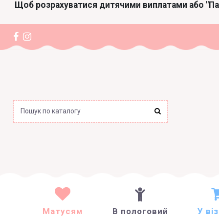
Щоб розрахуватися дитячими виплатами або "П
Матусям
В пологовий
У ві