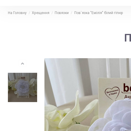
На Головну
Хрещення
Повязки
Пов`язка "Емілія" білий гіпюр
П