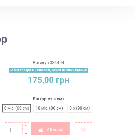
юр
Артикул
034494
Всі товари в наявності, окрім іменних крижм!
175,00 грн
Вік (зріст в см)
6 міс. (68 см)
18 міс. (86 см)
3 р (98 см)
У Кошик