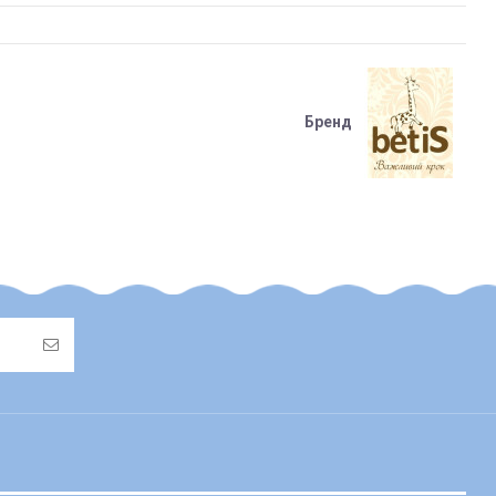
Бренд
також підлягає поверненню або його вартість буде
ься на післяплату та адресну доставку)
овчиною, флісові та/або хутряні чохли у візок/автокрісло тощо);