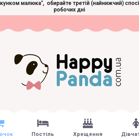
акунком малюка",
обирайте третій (найнижчий) спос
робочих дні
зочок
Постіль
Хрещення
Дівча