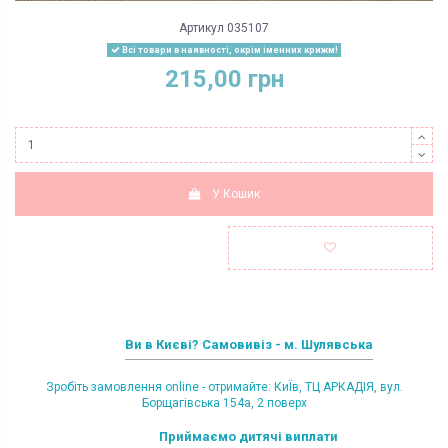
Артикул
035107
Всі товари в наявності, окрім іменних крижм!
215,00 грн
У Кошик
Ви в Києві? Самовивіз - м. Шулявська
Зробіть замовлення online - отримайте: КиЇв, ТЦ АРКАДІЯ, вул.
Борщагівська 154а, 2 поверх
Приймаємо дитячі виплати