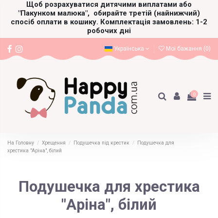
Щоб розрахуватися дитячими виплатами або
"Пакунком малюка",
обирайте третій (найнижчий)
спосіб оплати в кошику. Комплектація замовлень: 1-2
робочих дні
Українська
Мої бажання (
0
)
0
На Головну
Хрещення
Подушечка під крестик
Подушечка для
хрестика "Аріна", білий
Подушечка для хрестика
"Аріна", білий