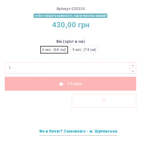
Артикул
020334
Всі товари в наявності, окрім іменних крижм!
430,00 грн
Вік (зріст в см)
6 міс. (68 см)
9 міс. (74 см)
У Кошик
Ви в Києві? Самовивіз - м. Шулявська