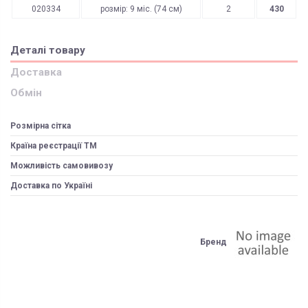
020334
розмір: 9 міс. (74 см)
2
430
Деталі товару
Доставка
Обмін
Розмірна сітка
Країна реєстрації ТМ
Можливість самовивозу
Доставка по Україні
Бренд
ЯК ЗАМОВИТИ? ЧИ Є ДОСТАВКА ПО УКРАІНІ?
ВАЖЛИВО:
Доставка по Україні відбувається виключно ТК "Нова Пошта"
і може бути
Не всі категорії товарів, придбаних на нашому сайті підлягають
поверненню та обміну!