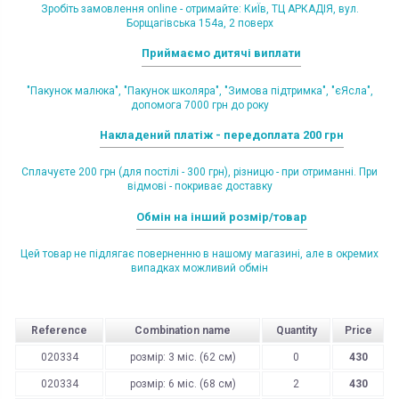
Зробіть замовлення online - отримайте: КиЇв, ТЦ АРКАДІЯ, вул.
Борщагівська 154а, 2 поверх
Приймаємо дитячі виплати
"Пакунок малюка", "Пакунок школяра", "Зимова підтримка", "єЯсла",
допомога 7000 грн до року
Накладений платіж - передоплата 200 грн
Сплачуєте 200 грн (для постілі - 300 грн), різницю - при отриманні. При
відмові - покриває доставку
Обмін на інший розмір/товар
Цей товар не підлягає поверненню в нашому магазині, але в окремих
випадках можливий обмін
Reference
Combination name
Quantity
Price
020334
розмір: 3 міс. (62 см)
0
430
020334
розмір: 6 міс. (68 см)
2
430