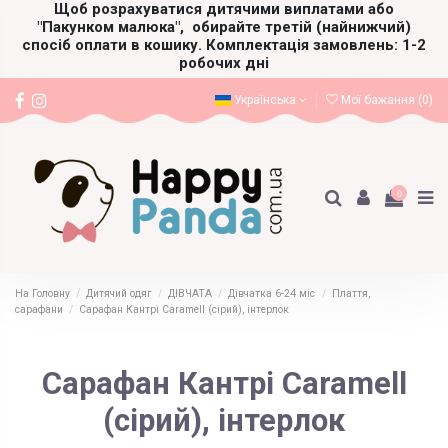
Щоб розрахуватися дитячими виплатами або
"Пакунком малюка",
обирайте третій (найнижчий)
спосіб оплати в кошику. Комплектація замовлень: 1-2
робочих дні
Українська
Мої бажання (
0
)
0
На Головну
Дитячий одяг
ДІВЧАТА
Дівчатка 6-24 міс
Плаття,
сарафани
Сарафан Кантрі Caramell (сірий), інтерлок
Сарафан Кантрі Caramell
(сірий), інтерлок