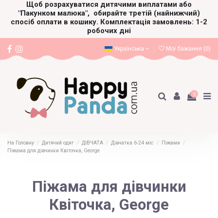
Щоб розрахуватися дитячими виплатами або
"Пакунком малюка",
обирайте третій (найнижчий)
спосіб оплати в кошику. Комплектація замовлень: 1-2
робочих дні
Українська
Мої бажання (
0
)
0
На Головну
Дитячий одяг
ДІВЧАТА
Дівчатка 6-24 міс
Піжами
Піжама для дівчинки Квіточка, George
Піжама для дівчинки
Квіточка, George