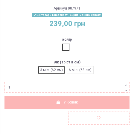
Артикул
007971
Всі товари в наявності, окрім іменних крижм!
239,00 грн
колір
білий
Вік (зріст в см)
3 міс. (62 см)
6 міс. (68 см)
У Кошик