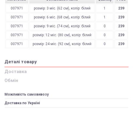
007971
розмір: 3 міс. (62 см), колір: білий
1
239
007971
розмір: 6 міс. (68 см), колір: білий
1
239
007971
розмір: 9 міс. (74 см), колір: білий
0
239
007971
розмір: 12 міс. (80 см), колір: білий
0
239
007971
розмір: 24 міс. (92 см), колір: білий
0
239
Деталі товару
Доставка
Обмін
Можливість самовивозу
Доставка по Україні
ЯК ЗАМОВИТИ? ЧИ Є ДОСТАВКА ПО УКРАІНІ?
ВАЖЛИВО:
Доставка по Україні відбувається виключно ТК "Нова Пошта"
і може бути
Не всі категорії товарів, придбаних на нашому сайті підлягають
поверненню та обміну!
здійснена, як на відділення (або поштомат), так і на адресу