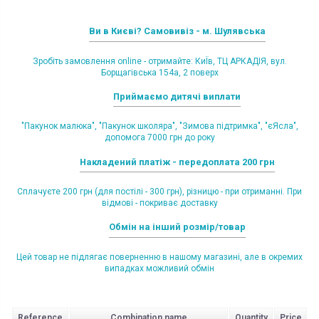
Ви в Києві? Самовивіз - м. Шулявська
Зробіть замовлення online - отримайте: КиЇв, ТЦ АРКАДІЯ, вул.
Борщагівська 154а, 2 поверх
Приймаємо дитячі виплати
"Пакунок малюка", "Пакунок школяра", "Зимова підтримка", "єЯсла",
допомога 7000 грн до року
Накладений платіж - передоплата 200 грн
Сплачуєте 200 грн (для постілі - 300 грн), різницю - при отриманні. При
відмові - покриває доставку
Обмін на інший розмір/товар
Цей товар не підлягає поверненню в нашому магазині, але в окремих
випадках можливий обмін
Reference
Combination name
Quantity
Price