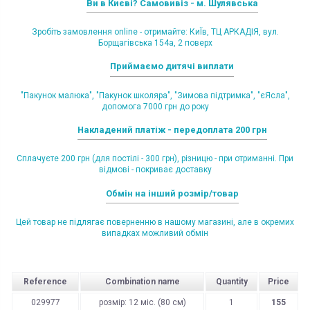
Ви в Києві? Самовивіз - м. Шулявська
Зробіть замовлення online - отримайте: КиЇв, ТЦ АРКАДІЯ, вул.
Борщагівська 154а, 2 поверх
Приймаємо дитячі виплати
"Пакунок малюка", "Пакунок школяра", "Зимова підтримка", "єЯсла",
допомога 7000 грн до року
Накладений платіж - передоплата 200 грн
Сплачуєте 200 грн (для постілі - 300 грн), різницю - при отриманні. При
відмові - покриває доставку
Обмін на інший розмір/товар
Цей товар не підлягає поверненню в нашому магазині, але в окремих
випадках можливий обмін
Reference
Combination name
Quantity
Price
029977
розмір: 12 міс. (80 см)
1
155