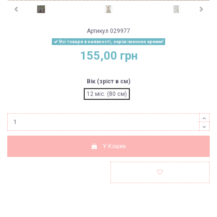
Артикул
029977
Всі товари в наявності, окрім іменних крижм!
155,00 грн
Вік (зріст в см)
12 міс. (80 см)
У Кошик