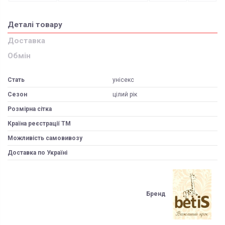
Деталі товару
Доставка
Обмін
Стать
унісекс
Сезон
цілий рік
Розмірна сітка
Країна реєстрації ТМ
Можливість самовивозу
Доставка по Україні
Бренд
ЯК ЗАМОВИТИ? ЧИ Є ДОСТАВКА ПО УКРАІНІ?
ВАЖЛИВО: