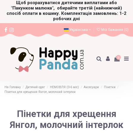
Щоб розрахуватися дитячими виплатами або
"Пакунком малюка",
обирайте третій (найнижчий)
спосіб оплати в кошику. Комплектація замовлень: 1-2
робочих дні
Українська
Мої бажання (
0
)
0
На Головну
Дитячий одяг
НЕМОВЛЯ (0-6 міс)
Аксесуари
Пінетки
Пінетки для хрещення Янгол, молочний інтерлок
Пінетки для хрещення
Янгол, молочний інтерлок