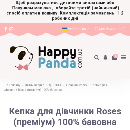
Щоб розрахуватися дитячими виплатами або
"Пакунком малюка",
обирайте третій (найнижчий)
спосіб оплати в кошику. Комплектація замовлень: 1-2
робочих дні
Українська
Мої бажання (
0
)
0
На Головну
Дитячий одяг
ДІВЧАТА
Панами, кепки
Кепка для
дівчинки Roses (преміум) 100% бавовна
Кепка для дівчинки Roses
(преміум) 100% бавовна