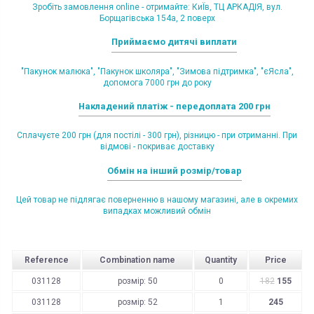
Зробіть замовлення online - отримайте: КиЇв, ТЦ АРКАДІЯ, вул.
Борщагівська 154а, 2 поверх
Приймаємо дитячі виплати
"Пакунок малюка", "Пакунок школяра", "Зимова підтримка", "єЯсла",
допомога 7000 грн до року
Накладений платіж - передоплата 200 грн
Сплачуєте 200 грн (для постілі - 300 грн), різницю - при отриманні. При
відмові - покриває доставку
Обмін на інший розмір/товар
Цей товар не підлягає поверненню в нашому магазині, але в окремих
випадках можливий обмін
Reference
Combination name
Quantity
Price
031128
розмір: 50
0
182
155
031128
розмір: 52
1
245