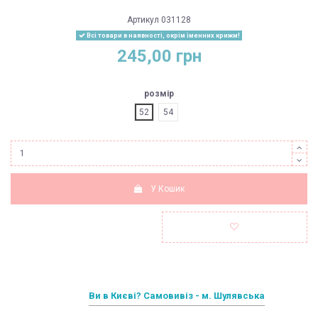
Артикул
031128
Всі товари в наявності, окрім іменних крижм!
245,00 грн
розмір
52
54
У Кошик
Ви в Києві? Самовивіз - м. Шулявська