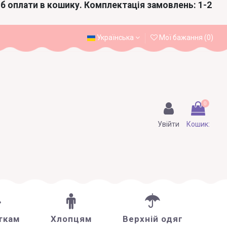
іб оплати в кошику. Комплектація замовлень: 1-2
Українська
Мої бажання (
0
)
0
Увійти
Кошик:
ткам
Хлопцям
Верхній одяг