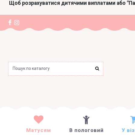
Щоб розрахуватися дитячими виплатами або "П
Матусям
В пологовий
У ві