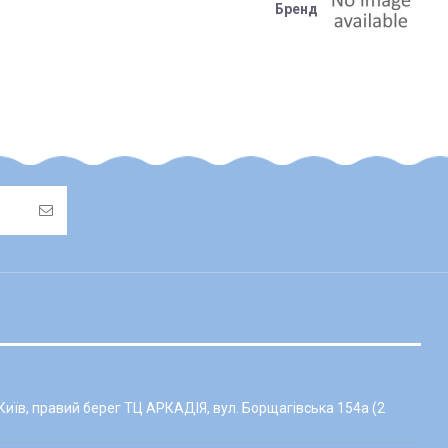
Бренд
також підлягає поверненню або його вартість буде
ься на післяплату та адресну доставку)
овчиною, флісові та/або хутряні чохли у візок/автокрісло тощо);
їв, правий берег ТЦ АРКАДІЯ, вул. Борщагівська 154а (2