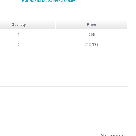
випадках можливий обмін
Quantity
Price
1
255
0
218
175