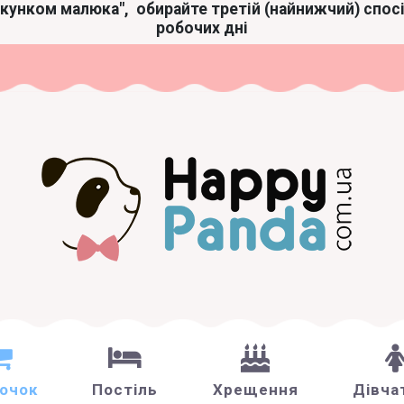
акунком малюка",
обирайте третій (найнижчий) спос
робочих дні
зочок
Постіль
Хрещення
Дівча