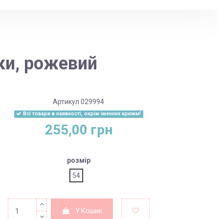
ки, рожевий
Артикул
029994
Всі товари в наявності, окрім іменних крижм!
255,00 грн
розмір
54
У Кошик