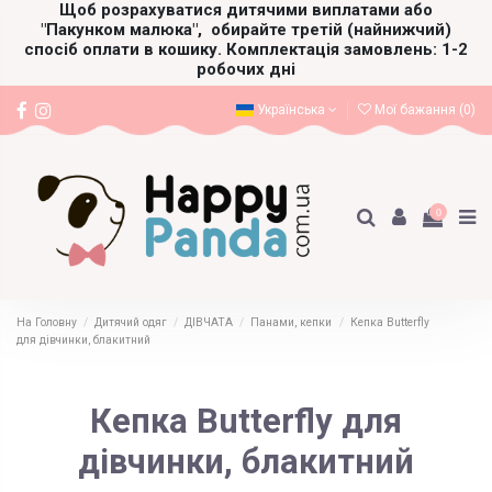
Щоб розрахуватися дитячими виплатами або
"Пакунком малюка",
обирайте третій (найнижчий)
спосіб оплати в кошику. Комплектація замовлень: 1-2
робочих дні
Українська
Мої бажання (
0
)
0
На Головну
Дитячий одяг
ДІВЧАТА
Панами, кепки
Кепка Butterfly
для дівчинки, блакитний
Кепка Butterfly для
дівчинки, блакитний