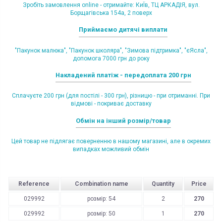
Зробіть замовлення online - отримайте: КиЇв, ТЦ АРКАДІЯ, вул.
Борщагівська 154а, 2 поверх
Приймаємо дитячі виплати
"Пакунок малюка", "Пакунок школяра", "Зимова підтримка", "єЯсла",
допомога 7000 грн до року
Накладений платіж - передоплата 200 грн
Сплачуєте 200 грн (для постілі - 300 грн), різницю - при отриманні. При
відмові - покриває доставку
Обмін на інший розмір/товар
Цей товар не підлягає поверненню в нашому магазині, але в окремих
випадках можливий обмін
Reference
Combination name
Quantity
Price
029992
розмір: 54
2
270
029992
розмір: 50
1
270