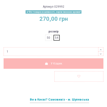
Артикул
029992
Всі товари в наявності, окрім іменних крижм!
270,00 грн
розмір
50
54
У Кошик
Ви в Києві? Самовивіз - м. Шулявська