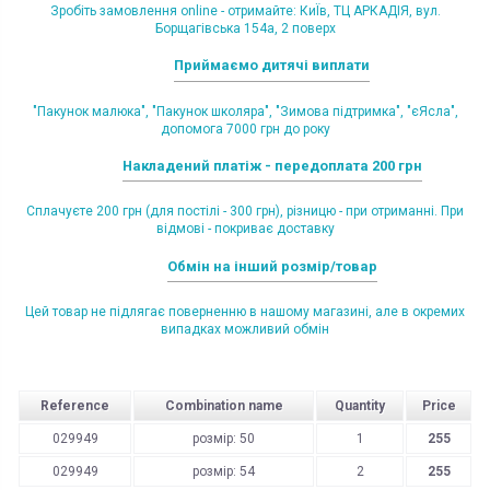
Зробіть замовлення online - отримайте: КиЇв, ТЦ АРКАДІЯ, вул.
Борщагівська 154а, 2 поверх
Приймаємо дитячі виплати
"Пакунок малюка", "Пакунок школяра", "Зимова підтримка", "єЯсла",
допомога 7000 грн до року
Накладений платіж - передоплата 200 грн
Сплачуєте 200 грн (для постілі - 300 грн), різницю - при отриманні. При
відмові - покриває доставку
Обмін на інший розмір/товар
Цей товар не підлягає поверненню в нашому магазині, але в окремих
випадках можливий обмін
Reference
Combination name
Quantity
Price
029949
розмір: 50
1
255
029949
розмір: 54
2
255