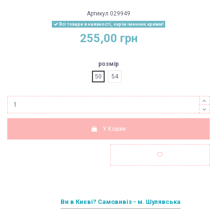
Артикул
029949
Всі товари в наявності, окрім іменних крижм!
255,00 грн
розмір
50
54
У Кошик
Ви в Києві? Самовивіз - м. Шулявська