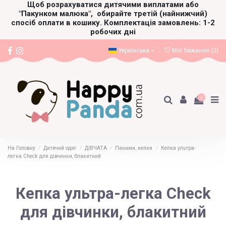
Щоб розрахуватися дитячими виплатами або
"Пакунком малюка",
обирайте третій (найнижчий)
спосіб оплати в кошику. Комплектація замовлень: 1-2
робочих дні
Українська
Мої бажання (
0
)
0
На Головну
Дитячий одяг
ДІВЧАТА
Панами, кепки
Кепка ультра-
легка Check для дівчинки, блакитний
Кепка ультра-легка Check
для дівчинки, блакитний