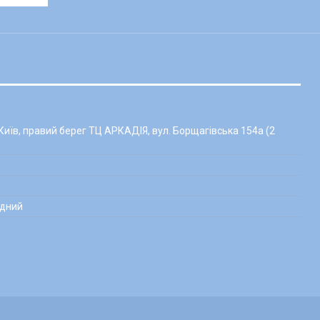
есуари - пов’язки, пінетки, берети, краватки, блумери тощо.
була здійснена покупка, з тим самим варіантом
їв, правий берег ТЦ АРКАДІЯ, вул. Борщагівська 154а (2
сієї комплектації: пломб, бірок, ярликів, супутніх
хідний