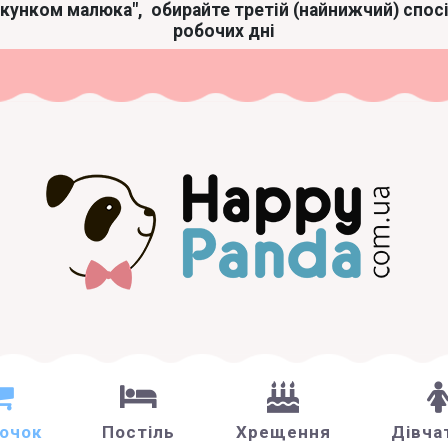
акунком малюка",
обирайте третій (найнижчий) спос
робочих дні
зочок
Постіль
Хрещення
Дівча