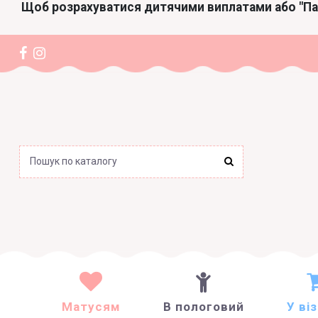
Щоб розрахуватися дитячими виплатами або "П
Матусям
В пологовий
У ві