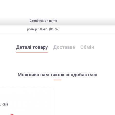
Combination name
розмір: 18 міс. (86 см)
Деталі товару
Доставка
Обмін
ягають поверненню та обміну!
здійснена, як на відділення (або поштомат), так і на адресу
ипадку повернення товарів (в т.ч. частини замовлення), він 
Можливо вам також сподобається
рненню НЕ ПІДЛЯГАЮТЬ наступні категоріі товарів Продавця:
ва Пошта"
для 100% передоплачених замовлень від 7500 грн
(не розповсюджуєт
озирки, матрасики, вкладиші, простинки та подушки;
86 см)