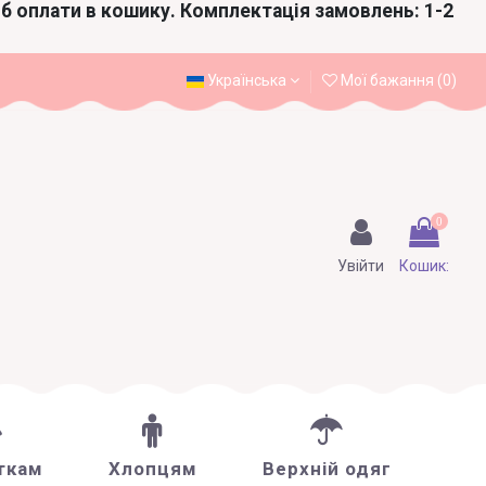
іб оплати в кошику. Комплектація замовлень: 1-2
Українська
Мої бажання (
0
)
0
Увійти
Кошик:
ткам
Хлопцям
Верхній одяг