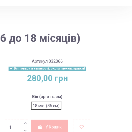
6 до 18 місяців)
Артикул
032066
Всі товари в наявності, окрім іменних крижм!
280,00 грн
Вік (зріст в см)
18 міс. (86 см)
У Кошик