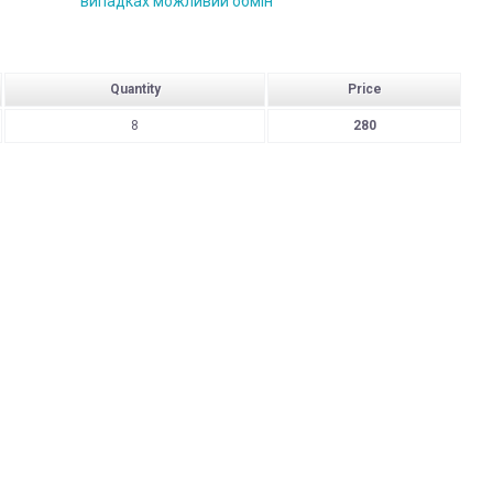
випадках можливий обмін
Quantity
Price
8
280
також підлягає поверненню або його вартість буде
ься на післяплату та адресну доставку)