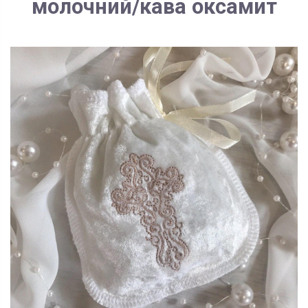
молочний/кава оксамит