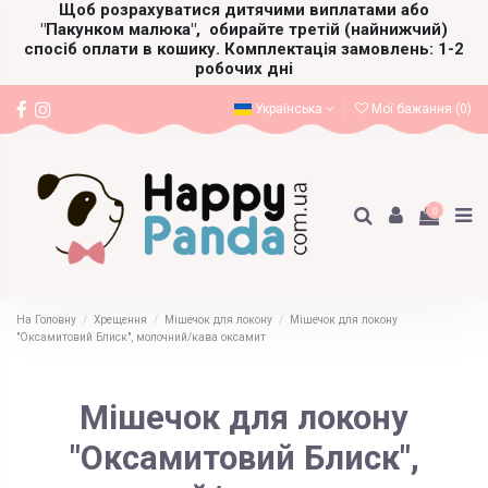
Щоб розрахуватися дитячими виплатами або
"Пакунком малюка",
обирайте третій (найнижчий)
спосіб оплати в кошику. Комплектація замовлень: 1-2
робочих дні
Українська
Мої бажання (
0
)
0
На Головну
Хрещення
Мішечок для локону
Мішечок для локону
"Оксамитовий Блиск", молочний/кава оксамит
Мішечок для локону
"Оксамитовий Блиск",