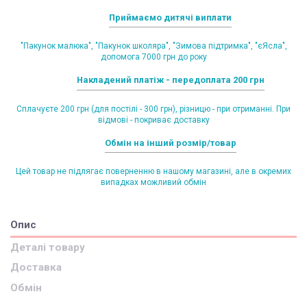
Приймаємо дитячі виплати
"Пакунок малюка", "Пакунок школяра", "Зимова підтримка", "єЯсла",
допомога 7000 грн до року
Накладений платіж - передоплата 200 грн
Сплачуєте 200 грн (для постілі - 300 грн), різницю - при отриманні. При
відмові - покриває доставку
Обмін на інший розмір/товар
Цей товар не підлягає поверненню в нашому магазині, але в окремих
випадках можливий обмін
Опис
Деталі товару
Доставка
Обмін