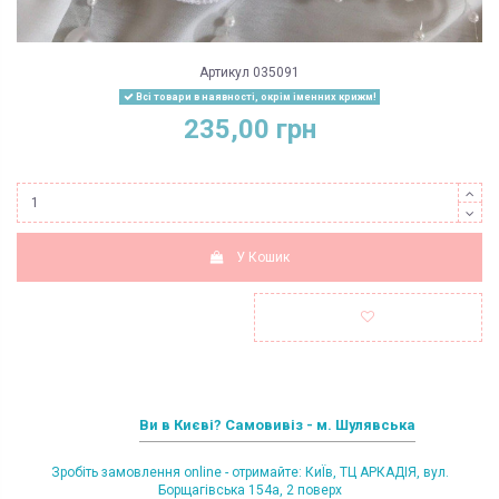
Артикул
035091
Всі товари в наявності, окрім іменних крижм!
235,00 грн
У Кошик
Ви в Києві? Самовивіз - м. Шулявська
Зробіть замовлення online - отримайте: КиЇв, ТЦ АРКАДІЯ, вул.
Борщагівська 154а, 2 поверх