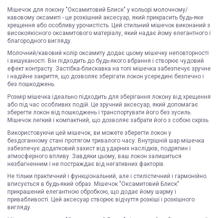
Мішечок для локону "Оксамитовий Блиск" у кольорі молочному/
кавовому оксамиті - це розкішний аксесуар, який прикрасить будь-яке
хрещення або особливу урочистість. Цей стильний мішечок виконаний з
високоякісного оксамитового матеріалу, який надає йому елегантного і
благородного вигляду.
Молочний/кавовий колір оксамиту додає цьому мішечку неповторності
і вишуканості. Він підходить до будь-якого вбрання і створює чудовий
ефект контрасту. Застібка-блискавка на топі мішечка забезпечує зручне
і надійне закриття, що дозволяє зберігати локон усередині безпечно і
без пошкоджень.
Розмір мішечка ідеально підходить для зберігання локону від хрещення
або під час особливих подій. Це зручний аксесуар, який допомагає
зберегти локон від пошкоджень і транспортувати його без зусиль.
Мішечок легкий і компактний, що дозволяє забрати його з собою скрізь.
Використовуючи цей мішечок, ви можете зберегти локон у
бездоганному стані протягом тривалого часу. Внутрішній шар мішечка
забезпечує додатковий захист від ударних наслідків, подряпин і
атмосферного впливу. Завдяки цьому, ваш локон залишиться
незбагненним і не постраждає від негативних факторів.
Не тільки практичний і функціональний, але і стилістичний і гармонійно
вписується в будь-який образ. Мішечок "Оксамитовий Блиск"
прикрашений елегантною обробкою, що додає йому шарму і
привабливості. Цей аксесуар створює відчуття розкіші і розкішного
вигляду.