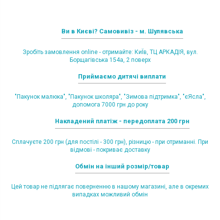
Ви в Києві? Самовивіз - м. Шулявська
Зробіть замовлення online - отримайте: КиЇв, ТЦ АРКАДІЯ, вул.
Борщагівська 154а, 2 поверх
Приймаємо дитячі виплати
"Пакунок малюка", "Пакунок школяра", "Зимова підтримка", "єЯсла",
допомога 7000 грн до року
Накладений платіж - передоплата 200 грн
Сплачуєте 200 грн (для постілі - 300 грн), різницю - при отриманні. При
відмові - покриває доставку
Обмін на інший розмір/товар
Цей товар не підлягає поверненню в нашому магазині, але в окремих
випадках можливий обмін