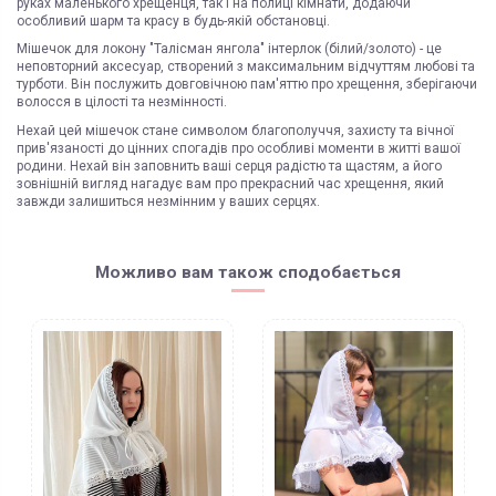
руках маленького хрещенця, так і на полиці кімнати, додаючи
особливий шарм та красу в будь-якій обстановці.
Мішечок для локону "Талісман янгола" інтерлок (білий/золото) - це
неповторний аксесуар, створений з максимальним відчуттям любові та
турботи. Він послужить довговічною пам'яттю про хрещення, зберігаючи
волосся в цілості та незмінності.
Нехай цей мішечок стане символом благополуччя, захисту та вічної
прив'язаності до цінних спогадів про особливі моменти в житті вашої
родини. Нехай він заповнить ваші серця радістю та щастям, а його
зовнішній вигляд нагадує вам про прекрасний час хрещення, який
завжди залишиться незмінним у ваших серцях.
ЯК ЗАМОВИТИ? ЧИ Є ДОСТАВКА ПО УКРАІНІ?
ВАЖЛИВО:
Стать
унісекс
Доставка по Україні відбувається виключно ТК "Нова Пошта"
і може бути
Не всі категорії товарів, придбаних на нашому сайті підлягають
поверненню та обміну!
здійснена, як на відділення (або поштомат), так і на адресу
Склад
Можливо вам також сподобається
Якщо у вашому замовленні було вкладено подарунок, то у випадку
Під час оформлення замовлення оберіть потрібний варіант
Розмірна сітка
повернення товарів (в т.ч. частини замовлення), він також підлягає
поверненню або його вартість буде вираховано з суми коштів за
Укрпоштою відправок наразі НЕ здійснюємо!
Країна реєстрації ТМ
повернений товар
ЧИ Є БЕЗКОШТОВНА ДОСТАВКА?
Можливість самовивозу
Безкоштовна доставка по Україні можлива виключно у відділення ТК
Пунктом 9.5. Оферти встановлено, що обміну та/або поверненню НЕ
"Нова Пошта"
для 100% передоплачених замовлень від 7500 грн
(не
Доставка по Україні
ПІДЛЯГАЮТЬ наступні категоріі товарів Продавця:
розповсюджується на післяплату та адресну доставку)
- аксесуари для дитячих візочків та автокрісел, в тому числі: козирки,
ЯКІ ВАРІАНТИ ОПЛАТИ? ЧИ Є "ПАКУНОК МАЛЮКА"?
матрасики, вкладиші, простинки та подушки;
Доступні варіанти:
- корсетні товари;
Бренд
- оплата за реквізитами IBAN на розрахунковий рахунок ФОП
- парфюмерно-косметичні вироби;