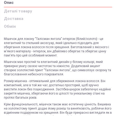
Опис
Деталі товару
Доставка
Обмін
Мішечок для локону "Талісман янгола" інтерлок (білий/золото) - це
елегантний та стильний аксесуар, який ідеально підходить для
зберігання локона волосся після хрещення. Виготовлений з якісного і
м'якого матеріалу - інтерлок, він дбайливо оберігає та зберігає цінну
пам'ять про цей особливий момент.
Мішечок має простий та елегантний дизайн у білому кольорі, який
приверне увагу своєю чистотою та ніжністю. Додатковий акцент
створює золотистий принт "Талісман янгола", що символізує охорону та
благословення небесного покровителя.
Розмір мішечка - оптимальний для збереження локона волосся. Він
компактний, але в той же час достатньо просторий, щоб зручно
вмістити локон без пошкодження. Застібка-шнурок забезпечує надійне
закриття мішечка, зберігаючи його в цілості та унікальному стані на
протязі багатьох років.
Крім функціональності, мішечок також має естетичну цінність. Вишивка
на золотистому принті додає йому розкіш та винятковість, роблячи його
відмінним подарунком на хрещення. Він буде прекрасно виглядати як в