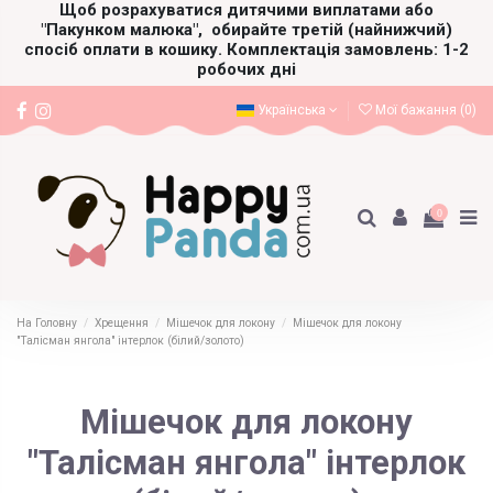
Щоб розрахуватися дитячими виплатами або
"Пакунком малюка",
обирайте третій (найнижчий)
спосіб оплати в кошику. Комплектація замовлень: 1-2
робочих дні
Українська
Мої бажання (
0
)
0
На Головну
Хрещення
Мішечок для локону
Мішечок для локону
"Талісман янгола" інтерлок (білий/золото)
Мішечок для локону
"Талісман янгола" інтерлок